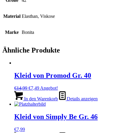
Größe
42
Material
Elasthan, Viskose
Marke
Bonita
Ähnliche Produkte
Kleid von Promod Gr. 40
Ursprünglicher
Aktueller
€
14,99
€
7,49
Angebot!
Preis
Preis
war:
ist:
In den Warenkorb
Details anzeigen
€14,99
€7,49.
Kleid von Simply Be Gr. 46
€
7,99