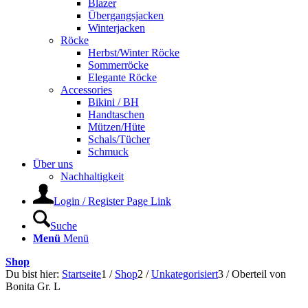
Blazer
Übergangsjacken
Winterjacken
Röcke
Herbst/Winter Röcke
Sommerröcke
Elegante Röcke
Accessories
Bikini / BH
Handtaschen
Mützen/Hüte
Schals/Tücher
Schmuck
Über uns
Nachhaltigkeit
Login / Register Page Link
Suche
Menü
Menü
Shop
Du bist hier:
Startseite
1
/
Shop
2
/
Unkategorisiert
3
/
Oberteil von
Bonita Gr. L