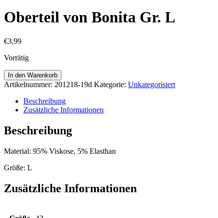
Oberteil von Bonita Gr. L
€
3,99
Vorrätig
Oberteil
In den Warenkorb
von
Artikelnummer:
201218-19d
Kategorie:
Unkategorisiert
Bonita
Gr.
Beschreibung
L
Zusätzliche Informationen
Menge
Beschreibung
Material: 95% Viskose, 5% Elasthan
Größe: L
Zusätzliche Informationen