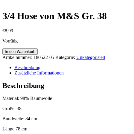
3/4 Hose von M&S Gr. 38
€
8,99
Vorrätig
3/4
In den Warenkorb
Hose
Artikelnummer:
180522-05
Kategorie:
Unkategorisiert
von
M&S
Beschreibung
Gr.
Zusätzliche Informationen
38
Menge
Beschreibung
Material: 98% Baumwolle
Größe: 38
Bundweite: 84 cm
Länge 78 cm