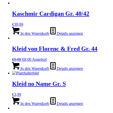
Kaschmir Cardigan Gr. 40/42
€
39,99
In den Warenkorb
Details anzeigen
Kleid von Florenc & Fred Gr. 44
Ursprünglicher
Aktueller
€
9,99
€
8,00
Angebot!
Preis
Preis
war:
ist:
In den Warenkorb
Details anzeigen
€9,99
€8,00.
Kleid no Name Gr. S
€
3,99
In den Warenkorb
Details anzeigen