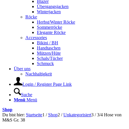
Blazer
Übergangsjacken
Winterjacken
Röcke
Herbst/Winter Röcke
Sommerröcke
Elegante Röcke
Accessories
Bikini / BH
Handtaschen
Mützen/Hüte
Schals/Tücher
Schmuck
Über uns
Nachhaltigkeit
Login / Register Page Link
Suche
Menü
Menü
Shop
Du bist hier:
Startseite
1
/
Shop
2
/
Unkategorisiert
3
/
3/4 Hose von
M&S Gr. 38