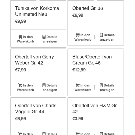
Tunika von Korkoma
Oberteil Gr. 36
Unlimeted Neu
€
6,99
€
9,99
In den
Details
In den
Details
Warenkorb
anzeigen
Warenkorb
anzeigen
Oberteil von Gerry
Bluse/Oberteil von
Weber Gr. 42
Cream Gr. 46
€
7,99
€
12,99
In den
Details
In den
Details
Warenkorb
anzeigen
Warenkorb
anzeigen
Oberteil von Charls
Oberteil von H&M Gr.
Vögele Gr. 44
42
€
6,99
€
3,99
In den
Details
In den
Details