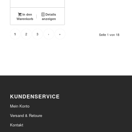
In den
Details
Warenkorb
anzeigen
2
3
›
»
1
Seite 1 von 18
KUNDENSERVICE
Mein Konto
Versand & Retoure
Kontakt