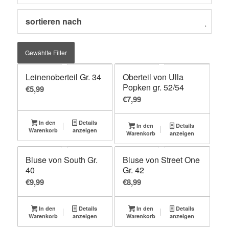
sortieren nach
Gewählte Filter
Leinenoberteil Gr. 34
Oberteil von Ulla
Popken gr. 52/54
€
5,99
€
7,99
In den
Details
In den
Details
Warenkorb
anzeigen
Warenkorb
anzeigen
Bluse von South Gr.
Bluse von Street One
40
Gr. 42
€
9,99
€
8,99
In den
Details
In den
Details
Warenkorb
anzeigen
Warenkorb
anzeigen