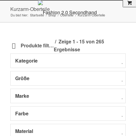
Kurzarm-Oberteile
Du bist hier:
Startseite
/
Shop
/
Oberteile
/
Kurzarm-Oberteile
Zeige 1 - 15 von 265
Produkte filtern
Ergebnisse
Kategorie
Größe
Marke
Farbe
Material