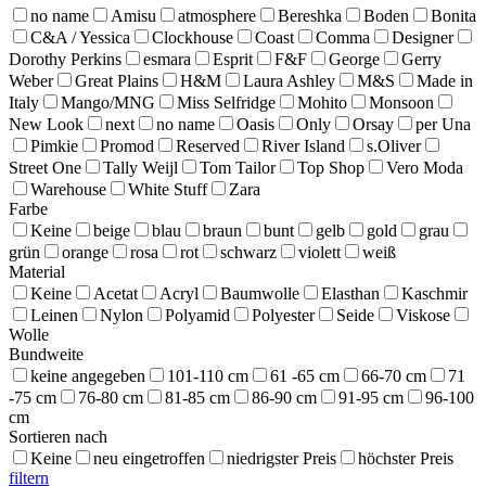
no name
Amisu
atmosphere
Bereshka
Boden
Bonita
C&A / Yessica
Clockhouse
Coast
Comma
Designer
Dorothy Perkins
esmara
Esprit
F&F
George
Gerry
Weber
Great Plains
H&M
Laura Ashley
M&S
Made in
Italy
Mango/MNG
Miss Selfridge
Mohito
Monsoon
New Look
next
no name
Oasis
Only
Orsay
per Una
Pimkie
Promod
Reserved
River Island
s.Oliver
Street One
Tally Weijl
Tom Tailor
Top Shop
Vero Moda
Warehouse
White Stuff
Zara
Farbe
Keine
beige
blau
braun
bunt
gelb
gold
grau
grün
orange
rosa
rot
schwarz
violett
weiß
Material
Keine
Acetat
Acryl
Baumwolle
Elasthan
Kaschmir
Leinen
Nylon
Polyamid
Polyester
Seide
Viskose
Wolle
Bundweite
keine angegeben
101-110 cm
61 -65 cm
66-70 cm
71
-75 cm
76-80 cm
81-85 cm
86-90 cm
91-95 cm
96-100
cm
Sortieren nach
Keine
neu eingetroffen
niedrigster Preis
höchster Preis
filtern