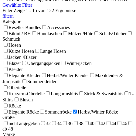
Gewählte Filter
Filter
Zeige 1 - 15 von 122 Ergebnisse
filtern
Kategorie
Reseller Bundles
Accessories
Bikini / BH
Handtaschen
Mützen/Hüte
Schals/Tücher
Schmuck
Hosen
Kurze Hosen
Lange Hosen
Jacken /Blazer
Blazer
Übergangsjacken
Winterjacken
Kleider
Elegante Kleider
Herbst/Winter Kleider
Maxikleider &
Jumpsuits
Sommerkleider
Oberteile
Kurzarm-Oberteile
Langarmshirts
Strick & Sweatshirts
T-
Shirts
Blusen
Röcke
Elegante Röcke
Sommerröcke
Herbst/Winter Röcke
Größe
nicht angegeben
32
34
36
38
40
42
44
46
ab 48
Marke