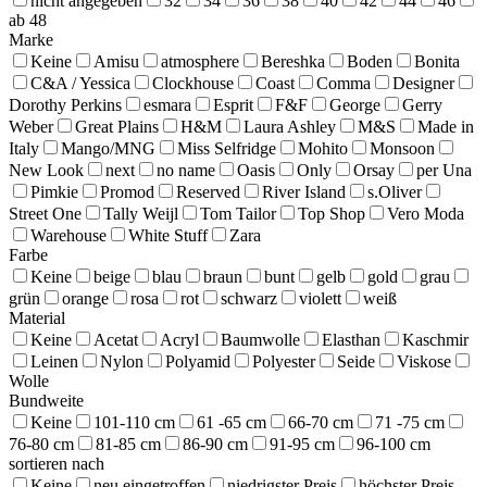
nicht angegeben
32
34
36
38
40
42
44
46
ab 48
Marke
Keine
Amisu
atmosphere
Bereshka
Boden
Bonita
C&A / Yessica
Clockhouse
Coast
Comma
Designer
Dorothy Perkins
esmara
Esprit
F&F
George
Gerry
Weber
Great Plains
H&M
Laura Ashley
M&S
Made in
Italy
Mango/MNG
Miss Selfridge
Mohito
Monsoon
New Look
next
no name
Oasis
Only
Orsay
per Una
Pimkie
Promod
Reserved
River Island
s.Oliver
Street One
Tally Weijl
Tom Tailor
Top Shop
Vero Moda
Warehouse
White Stuff
Zara
Farbe
Keine
beige
blau
braun
bunt
gelb
gold
grau
grün
orange
rosa
rot
schwarz
violett
weiß
Material
Keine
Acetat
Acryl
Baumwolle
Elasthan
Kaschmir
Leinen
Nylon
Polyamid
Polyester
Seide
Viskose
Wolle
Bundweite
Keine
101-110 cm
61 -65 cm
66-70 cm
71 -75 cm
76-80 cm
81-85 cm
86-90 cm
91-95 cm
96-100 cm
sortieren nach
Keine
neu eingetroffen
niedrigster Preis
höchster Preis