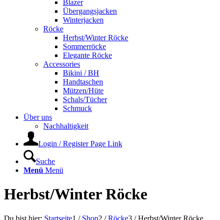
Blazer
Übergangsjacken
Winterjacken
Röcke
Herbst/Winter Röcke
Sommerröcke
Elegante Röcke
Accessories
Bikini / BH
Handtaschen
Mützen/Hüte
Schals/Tücher
Schmuck
Über uns
Nachhaltigkeit
Login / Register Page Link
Suche
Menü
Menü
Herbst/Winter Röcke
Du bist hier:
Startseite
1
/
Shop
2
/
Röcke
3
/
Herbst/Winter Röcke