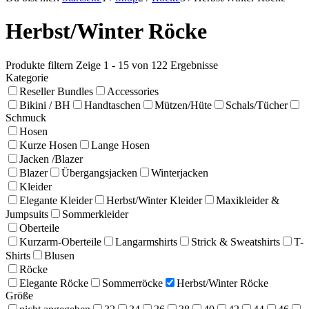
Herbst/Winter Röcke
Produkte filtern
Zeige 1 - 15 von 122 Ergebnisse
Kategorie
Reseller Bundles
Accessories
Bikini / BH
Handtaschen
Mützen/Hüte
Schals/Tücher
Schmuck
Hosen
Kurze Hosen
Lange Hosen
Jacken /Blazer
Blazer
Übergangsjacken
Winterjacken
Kleider
Elegante Kleider
Herbst/Winter Kleider
Maxikleider &
Jumpsuits
Sommerkleider
Oberteile
Kurzarm-Oberteile
Langarmshirts
Strick & Sweatshirts
T-
Shirts
Blusen
Röcke
Elegante Röcke
Sommerröcke
Herbst/Winter Röcke
Größe