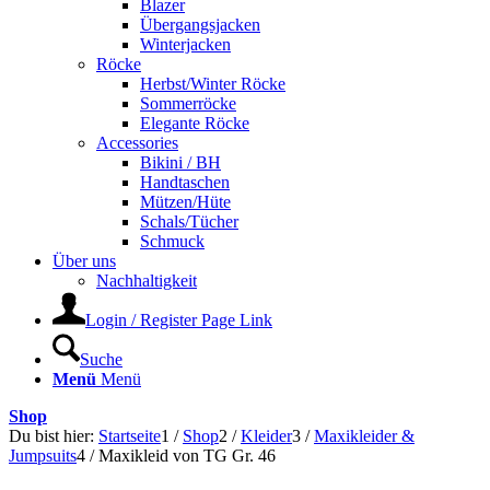
Blazer
Übergangsjacken
Winterjacken
Röcke
Herbst/Winter Röcke
Sommerröcke
Elegante Röcke
Accessories
Bikini / BH
Handtaschen
Mützen/Hüte
Schals/Tücher
Schmuck
Über uns
Nachhaltigkeit
Login / Register Page Link
Suche
Menü
Menü
Shop
Du bist hier:
Startseite
1
/
Shop
2
/
Kleider
3
/
Maxikleider &
Jumpsuits
4
/
Maxikleid von TG Gr. 46