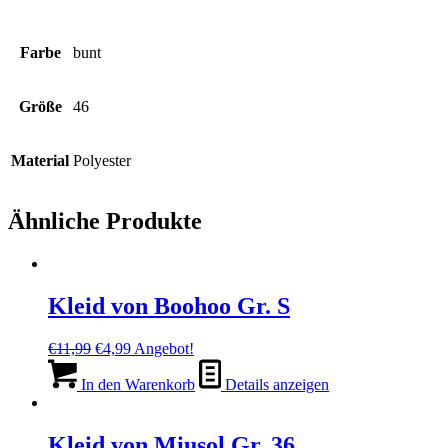
Farbe
bunt
Größe
46
Material
Polyester
Ähnliche Produkte
Kleid von Boohoo Gr. S
Ursprünglicher
Aktueller
€
11,99
€
4,99
Angebot!
Preis
Preis
war:
ist:
In den Warenkorb
Details anzeigen
€11,99
€4,99.
Kleid von Miusol Gr. 36