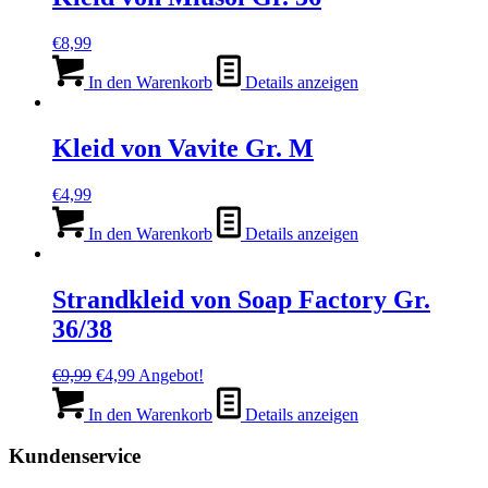
€
8,99
In den Warenkorb
Details anzeigen
Kleid von Vavite Gr. M
€
4,99
In den Warenkorb
Details anzeigen
Strandkleid von Soap Factory Gr.
36/38
Ursprünglicher
Aktueller
€
9,99
€
4,99
Angebot!
Preis
Preis
war:
ist:
In den Warenkorb
Details anzeigen
€9,99
€4,99.
Kundenservice