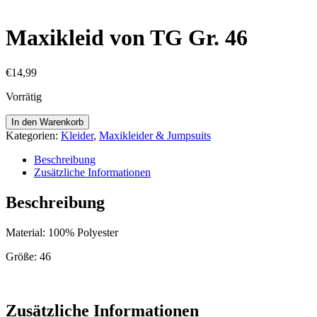
Maxikleid von TG Gr. 46
€
14,99
Vorrätig
Maxikleid
In den Warenkorb
von
Kategorien:
Kleider
,
Maxikleider & Jumpsuits
TG
Gr.
Beschreibung
46
Zusätzliche Informationen
Menge
Beschreibung
Material: 100% Polyester
Größe: 46
Zusätzliche Informationen