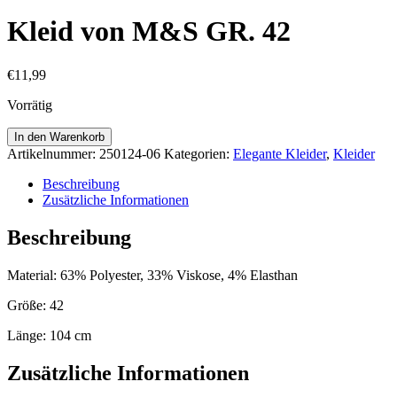
Kleid von M&S GR. 42
€
11,99
Vorrätig
Kleid
In den Warenkorb
von
Artikelnummer:
250124-06
Kategorien:
Elegante Kleider
,
Kleider
M&S
GR.
Beschreibung
42
Zusätzliche Informationen
Menge
Beschreibung
Material: 63% Polyester, 33% Viskose, 4% Elasthan
Größe: 42
Länge: 104 cm
Zusätzliche Informationen