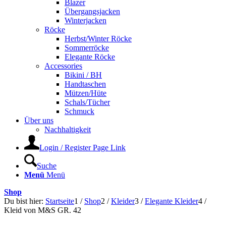
Blazer
Übergangsjacken
Winterjacken
Röcke
Herbst/Winter Röcke
Sommerröcke
Elegante Röcke
Accessories
Bikini / BH
Handtaschen
Mützen/Hüte
Schals/Tücher
Schmuck
Über uns
Nachhaltigkeit
Login / Register Page Link
Suche
Menü
Menü
Shop
Du bist hier:
Startseite
1
/
Shop
2
/
Kleider
3
/
Elegante Kleider
4
/
Kleid von M&S GR. 42