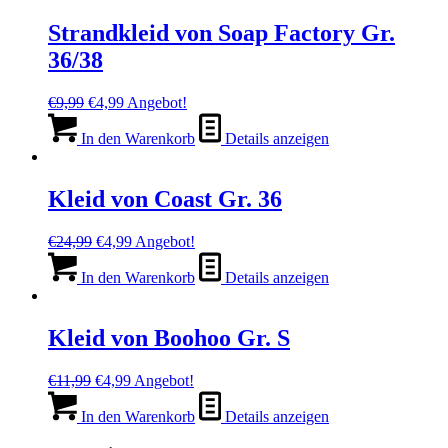
Strandkleid von Soap Factory Gr.
36/38
Ursprünglicher
Aktueller
€
9,99
€
4,99
Angebot!
Preis
Preis
war:
ist:
In den Warenkorb
Details anzeigen
€9,99
€4,99.
Kleid von Coast Gr. 36
Ursprünglicher
Aktueller
€
24,99
€
4,99
Angebot!
Preis
Preis
war:
ist:
In den Warenkorb
Details anzeigen
€24,99
€4,99.
Kleid von Boohoo Gr. S
Ursprünglicher
Aktueller
€
11,99
€
4,99
Angebot!
Preis
Preis
war:
ist:
In den Warenkorb
Details anzeigen
€11,99
€4,99.