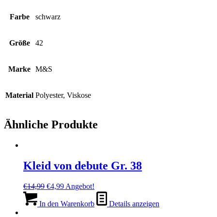
Farbe
schwarz
Größe
42
Marke
M&S
Material
Polyester, Viskose
Ähnliche Produkte
Kleid von debute Gr. 38
Ursprünglicher
Aktueller
€
14,99
€
4,99
Angebot!
Preis
Preis
war:
ist:
In den Warenkorb
Details anzeigen
€14,99
€4,99.