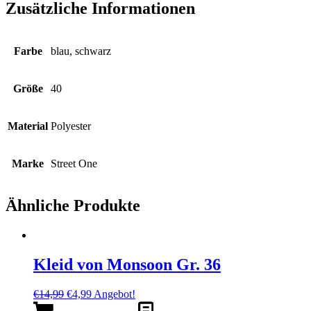
Zusätzliche Informationen
Farbe
blau, schwarz
Größe
40
Material
Polyester
Marke
Street One
Ähnliche Produkte
Kleid von Monsoon Gr. 36
Ursprünglicher
Aktueller
€
14,99
€
4,99
Angebot!
Preis
Preis