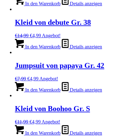
war:
ist:
In den Warenkorb
Details anzeigen
€14,99
€4,99.
Kleid von debute Gr. 38
Ursprünglicher
Aktueller
€
14,99
€
4,99
Angebot!
Preis
Preis
war:
ist:
In den Warenkorb
Details anzeigen
€14,99
€4,99.
Jumpsuit von papaya Gr. 42
Ursprünglicher
Aktueller
€
7,99
€
4,99
Angebot!
Preis
Preis
war:
ist:
In den Warenkorb
Details anzeigen
€7,99
€4,99.
Kleid von Boohoo Gr. S
Ursprünglicher
Aktueller
€
11,99
€
4,99
Angebot!
Preis
Preis
war:
ist:
In den Warenkorb
Details anzeigen
€11,99
€4,99.