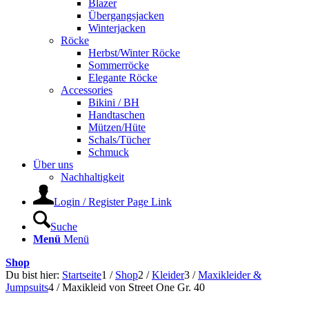
Blazer
Übergangsjacken
Winterjacken
Röcke
Herbst/Winter Röcke
Sommerröcke
Elegante Röcke
Accessories
Bikini / BH
Handtaschen
Mützen/Hüte
Schals/Tücher
Schmuck
Über uns
Nachhaltigkeit
Login / Register Page Link
Suche
Menü
Menü
Shop
Du bist hier:
Startseite
1
/
Shop
2
/
Kleider
3
/
Maxikleider &
Jumpsuits
4
/
Maxikleid von Street One Gr. 40