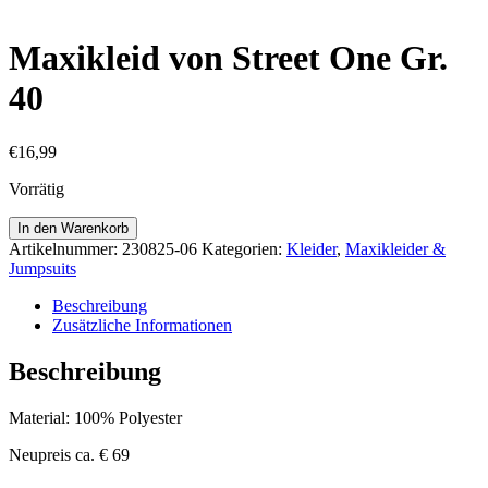
Maxikleid von Street One Gr.
40
€
16,99
Vorrätig
Maxikleid
In den Warenkorb
von
Artikelnummer:
230825-06
Kategorien:
Kleider
,
Maxikleider &
Street
Jumpsuits
One
Gr.
Beschreibung
40
Zusätzliche Informationen
Menge
Beschreibung
Material: 100% Polyester
Neupreis ca. € 69