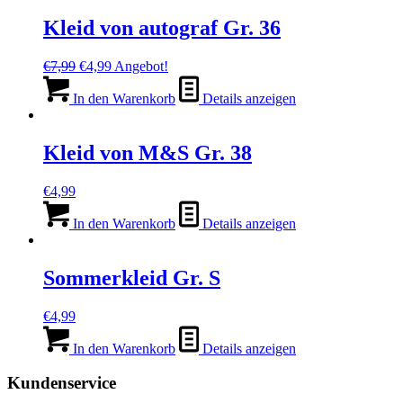
Kleid von autograf Gr. 36
Ursprünglicher
Aktueller
€
7,99
€
4,99
Angebot!
Preis
Preis
war:
ist:
In den Warenkorb
Details anzeigen
€7,99
€4,99.
Kleid von M&S Gr. 38
€
4,99
In den Warenkorb
Details anzeigen
Sommerkleid Gr. S
€
4,99
In den Warenkorb
Details anzeigen
Kundenservice