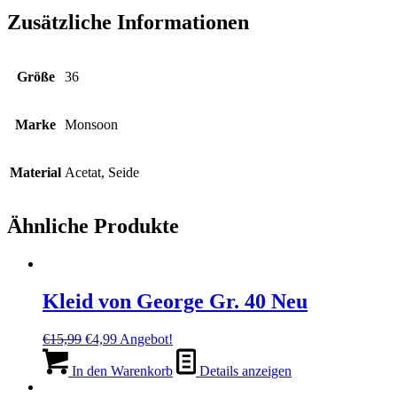
Zusätzliche Informationen
Größe
36
Marke
Monsoon
Material
Acetat, Seide
Ähnliche Produkte
Kleid von George Gr. 40 Neu
Ursprünglicher
Aktueller
€
15,99
€
4,99
Angebot!
Preis
Preis
war:
ist:
In den Warenkorb
Details anzeigen
€15,99
€4,99.