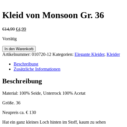
Kleid von Monsoon Gr. 36
Ursprünglicher
Aktueller
€
14,99
€
4,99
Preis
Preis
Vorrätig
war:
ist:
€14,99
€4,99.
Kleid
In den Warenkorb
von
Artikelnummer:
010720-12
Kategorien:
Elegante Kleider
,
Kleider
Monsoon
Gr.
Beschreibung
36
Zusätzliche Informationen
Menge
Beschreibung
Material: 100% Seide, Unterrock 100% Acetat
Größe. 36
Neupreis ca. € 130
Hat ein ganz kleines Loch hinten im Stoff, kaum zu sehen