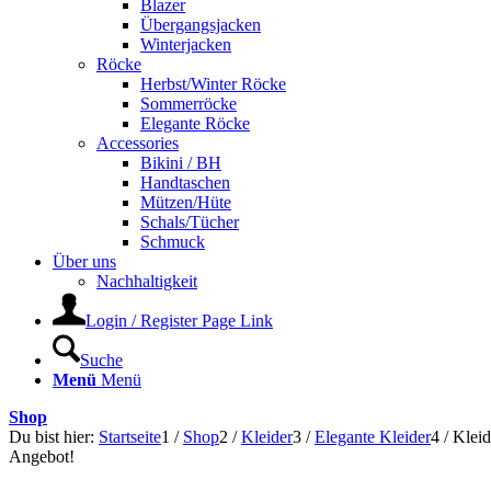
Blazer
Übergangsjacken
Winterjacken
Röcke
Herbst/Winter Röcke
Sommerröcke
Elegante Röcke
Accessories
Bikini / BH
Handtaschen
Mützen/Hüte
Schals/Tücher
Schmuck
Über uns
Nachhaltigkeit
Login / Register Page Link
Suche
Menü
Menü
Shop
Du bist hier:
Startseite
1
/
Shop
2
/
Kleider
3
/
Elegante Kleider
4
/
Klei
Angebot!