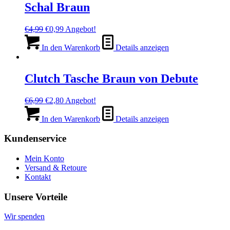
Schal Braun
Ursprünglicher
Aktueller
€
4,99
€
0,99
Angebot!
Preis
Preis
war:
ist:
In den Warenkorb
Details anzeigen
€4,99
€0,99.
Clutch Tasche Braun von Debute
Ursprünglicher
Aktueller
€
6,99
€
2,80
Angebot!
Preis
Preis
war:
ist:
In den Warenkorb
Details anzeigen
€6,99
€2,80.
Kundenservice
Mein Konto
Versand & Retoure
Kontakt
Unsere Vorteile
Wir spenden