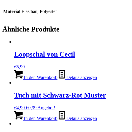
Material
Elasthan, Polyester
Ähnliche Produkte
Loopschal von Cecil
€
5,99
In den Warenkorb
Details anzeigen
Tuch mit Schwarz-Rot Muster
Ursprünglicher
Aktueller
€
4,99
€
0,99
Angebot!
Preis
Preis
war:
ist:
In den Warenkorb
Details anzeigen
€4,99
€0,99.