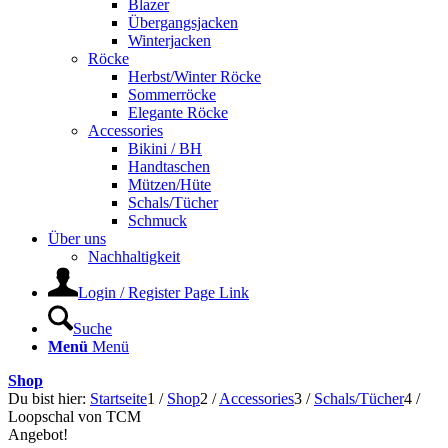
Blazer
Übergangsjacken
Winterjacken
Röcke
Herbst/Winter Röcke
Sommerröcke
Elegante Röcke
Accessories
Bikini / BH
Handtaschen
Mützen/Hüte
Schals/Tücher
Schmuck
Über uns
Nachhaltigkeit
Login / Register Page Link
Suche
Menü
Menü
Shop
Du bist hier:
Startseite
1
/
Shop
2
/
Accessories
3
/
Schals/Tücher
4
/
Loopschal von TCM
Angebot!