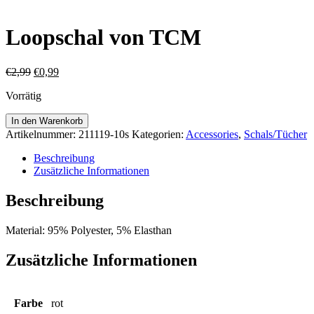
Loopschal von TCM
Ursprünglicher
Aktueller
€
2,99
€
0,99
Preis
Preis
Vorrätig
war:
ist:
€2,99
€0,99.
Loopschal
In den Warenkorb
von
Artikelnummer:
211119-10s
Kategorien:
Accessories
,
Schals/Tücher
TCM
Menge
Beschreibung
Zusätzliche Informationen
Beschreibung
Material: 95% Polyester, 5% Elasthan
Zusätzliche Informationen
Farbe
rot