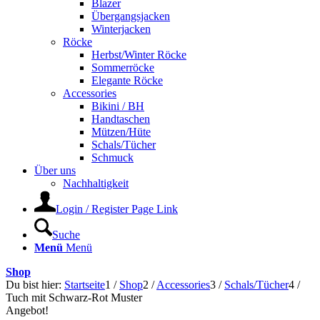
Blazer
Übergangsjacken
Winterjacken
Röcke
Herbst/Winter Röcke
Sommerröcke
Elegante Röcke
Accessories
Bikini / BH
Handtaschen
Mützen/Hüte
Schals/Tücher
Schmuck
Über uns
Nachhaltigkeit
Login / Register Page Link
Suche
Menü
Menü
Shop
Du bist hier:
Startseite
1
/
Shop
2
/
Accessories
3
/
Schals/Tücher
4
/
Tuch mit Schwarz-Rot Muster
Angebot!