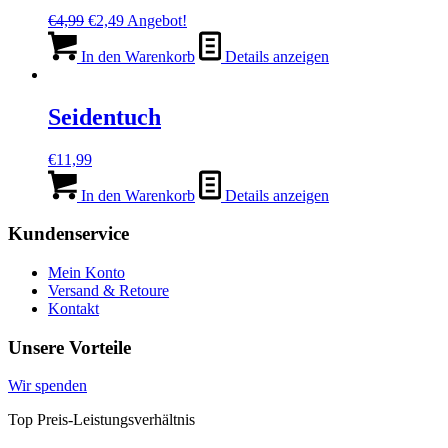
Ursprünglicher
Aktueller
€
4,99
€
2,49
Angebot!
Preis
Preis
war:
ist:
In den Warenkorb
Details anzeigen
€4,99
€2,49.
Seidentuch
€
11,99
In den Warenkorb
Details anzeigen
Kundenservice
Mein Konto
Versand & Retoure
Kontakt
Unsere Vorteile
Wir spenden
Top Preis-Leistungsverhältnis