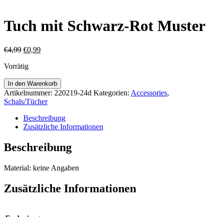
Tuch mit Schwarz-Rot Muster
Ursprünglicher
Aktueller
€
4,99
€
0,99
Preis
Preis
Vorrätig
war:
ist:
€4,99
€0,99.
Tuch
In den Warenkorb
mit
Artikelnummer:
220219-24d
Kategorien:
Accessories
,
Schwarz-
Schals/Tücher
Rot
Muster
Beschreibung
Menge
Zusätzliche Informationen
Beschreibung
Material: keine Angaben
Zusätzliche Informationen