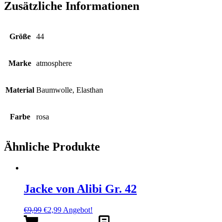
Zusätzliche Informationen
Größe
44
Marke
atmosphere
Material
Baumwolle, Elasthan
Farbe
rosa
Ähnliche Produkte
Jacke von Alibi Gr. 42
Ursprünglicher
Aktueller
€
9,99
€
2,99
Angebot!
Preis
Preis