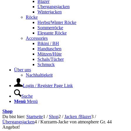
Blazer
Übergangsjacken
Winterjacken
Röcke
Herbst/Winter Röcke
Sommerröcke
Elegante Röcke
Accessories
Bikini / BH
Handtaschen
Mützen/Hüte
Schals/Tücher
Schmuck
Über uns
Nachhaltigkeit
Login / Register Page Link
Suche
Menü
Menü
Shop
Du bist hier:
Startseite
1
/
Shop
2
/
Jacken /Blazer
3
/
Übergangsjacken
4
/
Kurzarm-Jacke von atmosphere Gr. 44
Angebot!