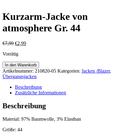
Kurzarm-Jacke von
atmosphere Gr. 44
Ursprünglicher
Aktueller
€
7,99
€
2,99
Preis
Preis
Vorrätig
war:
ist:
€7,99
€2,99.
Kurzarm-
In den Warenkorb
Jacke
Artikelnummer:
210820-05
Kategorien:
Jacken /Blazer
,
von
Übergangsjacken
atmosphere
Gr.
Beschreibung
44
Zusätzliche Informationen
Menge
Beschreibung
Material: 97% Baumwolle, 3% Elasthan
Größe: 44