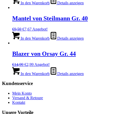
war:
ist:
In den Warenkorb
Details anzeigen
€9,99
€2,99.
Mantel von Steilmann Gr. 40
Ursprünglicher
Aktueller
€
9,59
€
7,67
Angebot!
Preis
Preis
war:
ist:
In den Warenkorb
Details anzeigen
€9,59
€7,67.
Blazer von Orsay Gr. 44
Ursprünglicher
Aktueller
€
14,99
€
2,99
Angebot!
Preis
Preis
war:
ist:
In den Warenkorb
Details anzeigen
€14,99
€2,99.
Kundenservice
Mein Konto
Versand & Retoure
Kontakt
Unsere Vorteile