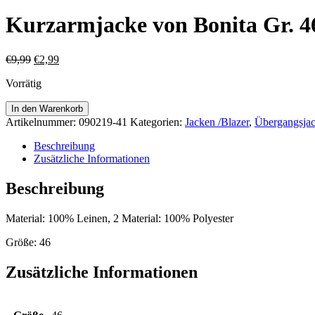
Kurzarmjacke von Bonita Gr. 4
Ursprünglicher
Aktueller
€
9,99
€
2,99
Preis
Preis
Vorrätig
war:
ist:
€9,99
€2,99.
Kurzarmjacke
In den Warenkorb
von
Artikelnummer:
090219-41
Kategorien:
Jacken /Blazer
,
Übergangsja
Bonita
Gr.
Beschreibung
46
Zusätzliche Informationen
Menge
Beschreibung
Material: 100% Leinen, 2 Material: 100% Polyester
Größe: 46
Zusätzliche Informationen