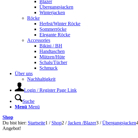
Blazer
Übergangsjacken
Winterjacken
Röcke
Herbst/Winter Röcke
Sommerröcke
Elegante Röcke
Accessories
Bikini / BH
Handtaschen
Mützen/Hüte
Schals/Tücher
Schmuck
Über uns
Nachhaltigkeit
Login / Register Page Link
Suche
Menü
Menü
Shop
Du bist hier:
Startseite
1
/
Shop
2
/
Jacken /Blazer
3
/
Übergangsjacken
Angebot!