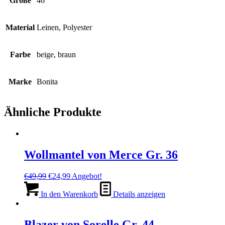
Größe
46
Material
Leinen, Polyester
Farbe
beige, braun
Marke
Bonita
Ähnliche Produkte
Wollmantel von Merce Gr. 36
Ursprünglicher
Aktueller
€
49,99
€
24,99
Angebot!
Preis
Preis
war:
ist:
In den Warenkorb
Details anzeigen
€49,99
€24,99.
Blazer von Sorelle Gr. 44