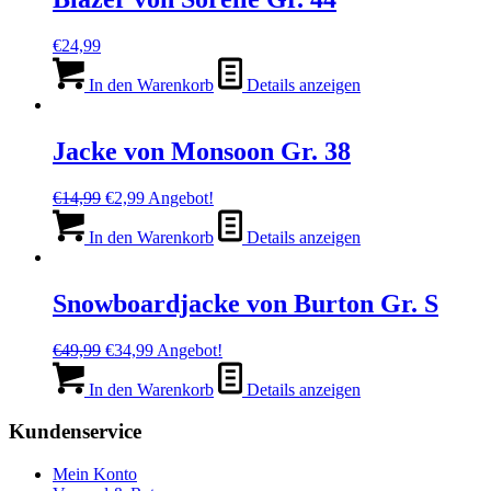
€
24,99
In den Warenkorb
Details anzeigen
Jacke von Monsoon Gr. 38
Ursprünglicher
Aktueller
€
14,99
€
2,99
Angebot!
Preis
Preis
war:
ist:
In den Warenkorb
Details anzeigen
€14,99
€2,99.
Snowboardjacke von Burton Gr. S
Ursprünglicher
Aktueller
€
49,99
€
34,99
Angebot!
Preis
Preis
war:
ist:
In den Warenkorb
Details anzeigen
€49,99
€34,99.
Kundenservice
Mein Konto