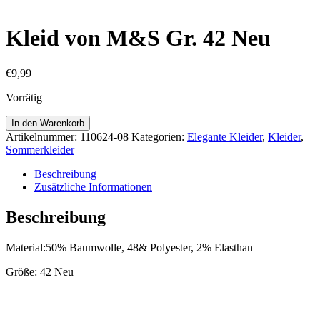
Kleid von M&S Gr. 42 Neu
€
9,99
Vorrätig
Kleid
In den Warenkorb
von
Artikelnummer:
110624-08
Kategorien:
Elegante Kleider
,
Kleider
,
M&S
Sommerkleider
Gr.
42
Beschreibung
Neu
Zusätzliche Informationen
Menge
Beschreibung
Material:50% Baumwolle, 48& Polyester, 2% Elasthan
Größe: 42 Neu