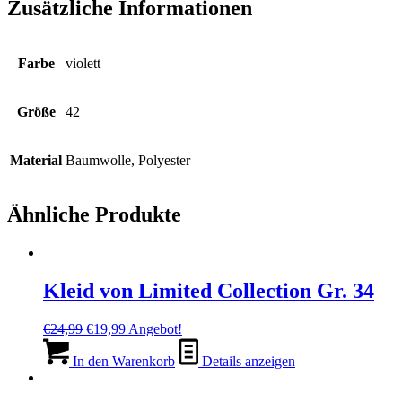
Zusätzliche Informationen
Farbe
violett
Größe
42
Material
Baumwolle, Polyester
Ähnliche Produkte
Kleid von Limited Collection Gr. 34
Ursprünglicher
Aktueller
€
24,99
€
19,99
Angebot!
Preis
Preis
war:
ist:
In den Warenkorb
Details anzeigen
€24,99
€19,99.