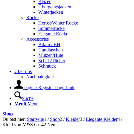
Blazer
Übergangsjacken
Winterjacken
Röcke
Herbst/Winter Röcke
Sommerröcke
Elegante Röcke
Accessories
Bikini / BH
Handtaschen
Mützen/Hüte
Schals/Tücher
Schmuck
Über uns
Nachhaltigkeit
Login / Register Page Link
Suche
Menü
Menü
Shop
Du bist hier:
Startseite
1
/
Shop
2
/
Kleider
3
/
Elegante Kleider
4
/
Kleid von M&S Gr. 42 Neu