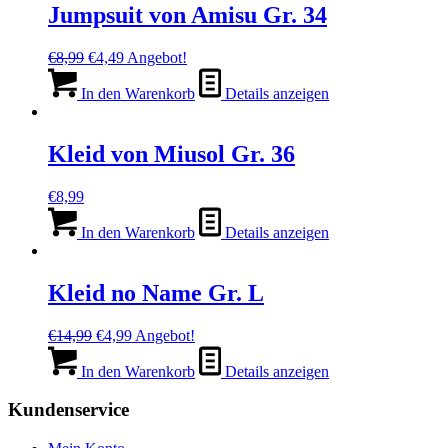
Jumpsuit von Amisu Gr. 34
Ursprünglicher
Aktueller
€
8,99
€
4,49
Angebot!
Preis
Preis
war:
ist:
In den Warenkorb
Details anzeigen
€8,99
€4,49.
Kleid von Miusol Gr. 36
€
8,99
In den Warenkorb
Details anzeigen
Kleid no Name Gr. L
Ursprünglicher
Aktueller
€
14,99
€
4,99
Angebot!
Preis
Preis
war:
ist:
In den Warenkorb
Details anzeigen
€14,99
€4,99.
Kundenservice