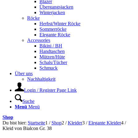
Blazer
Übergangsjacken
Winterjacken
Röcke
Herbst/Winter Röcke
Sommerröcke
Elegante Röcke
Accessories
Bikini / BH
Handtaschen
Mützen/Hüte
Schals/Tücher
Schmuck
Über uns
Nachhaltigkeit
Login / Register Page Link
Suche
Menü
Menü
Shop
Du bist hier:
Startseite
1
/
Shop
2
/
Kleider
3
/
Elegante Kleider
4
/
Kleid von Bialcon Gr. 38