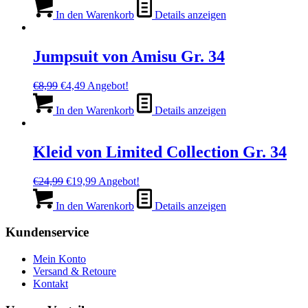
Preis
Preis
war:
ist:
In den Warenkorb
Details anzeigen
€15,99
€4,99.
Jumpsuit von Amisu Gr. 34
Ursprünglicher
Aktueller
€
8,99
€
4,49
Angebot!
Preis
Preis
war:
ist:
In den Warenkorb
Details anzeigen
€8,99
€4,49.
Kleid von Limited Collection Gr. 34
Ursprünglicher
Aktueller
€
24,99
€
19,99
Angebot!
Preis
Preis
war:
ist:
In den Warenkorb
Details anzeigen
€24,99
€19,99.
Kundenservice
Mein Konto
Versand & Retoure
Kontakt