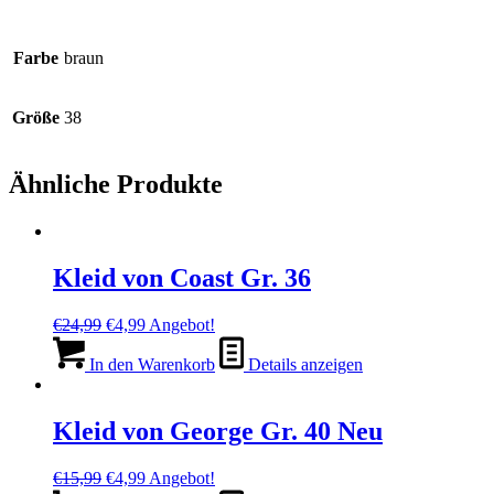
Farbe
braun
Größe
38
Ähnliche Produkte
Kleid von Coast Gr. 36
Ursprünglicher
Aktueller
€
24,99
€
4,99
Angebot!
Preis
Preis
war:
ist:
In den Warenkorb
Details anzeigen
€24,99
€4,99.
Kleid von George Gr. 40 Neu
Ursprünglicher
Aktueller
€
15,99
€
4,99
Angebot!