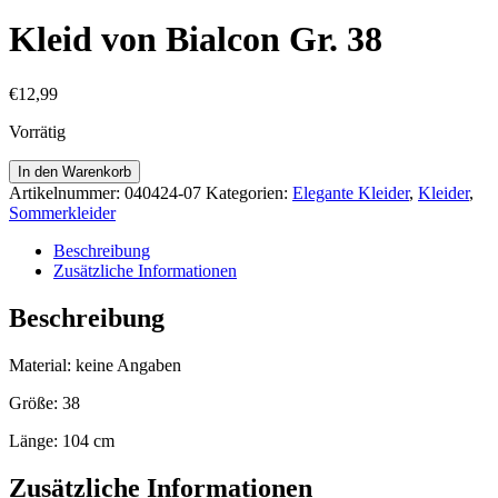
Kleid von Bialcon Gr. 38
€
12,99
Vorrätig
Kleid
In den Warenkorb
von
Artikelnummer:
040424-07
Kategorien:
Elegante Kleider
,
Kleider
,
Bialcon
Sommerkleider
Gr.
38
Beschreibung
Menge
Zusätzliche Informationen
Beschreibung
Material: keine Angaben
Größe: 38
Länge: 104 cm
Zusätzliche Informationen