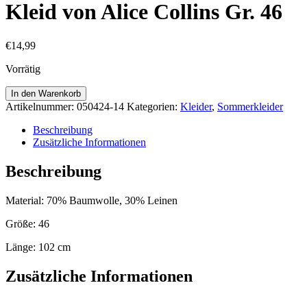
Kleid von Alice Collins Gr. 46
€
14,99
Vorrätig
Kleid
In den Warenkorb
von
Artikelnummer:
050424-14
Kategorien:
Kleider
,
Sommerkleider
Alice
Collins
Beschreibung
Gr.
Zusätzliche Informationen
46
Menge
Beschreibung
Material: 70% Baumwolle, 30% Leinen
Größe: 46
Länge: 102 cm
Zusätzliche Informationen