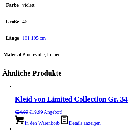
Farbe
violett
Größe
46
Länge
101-105 cm
Material
Baumwolle, Leinen
Ähnliche Produkte
Kleid von Limited Collection Gr. 34
Ursprünglicher
Aktueller
€
24,99
€
19,99
Angebot!
Preis
Preis
war:
ist:
In den Warenkorb
Details anzeigen
€24,99
€19,99.