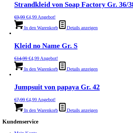
Strandkleid von Soap Factory Gr. 36/3
Ursprünglicher
Aktueller
€
9,99
€
4,99
Angebot!
Preis
Preis
war:
ist:
In den Warenkorb
Details anzeigen
€9,99
€4,99.
Kleid no Name Gr. S
Ursprünglicher
Aktueller
€
14,99
€
4,99
Angebot!
Preis
Preis
war:
ist:
In den Warenkorb
Details anzeigen
€14,99
€4,99.
Jumpsuit von papaya Gr. 42
Ursprünglicher
Aktueller
€
7,99
€
4,99
Angebot!
Preis
Preis
war:
ist:
In den Warenkorb
Details anzeigen
€7,99
€4,99.
Kundenservice