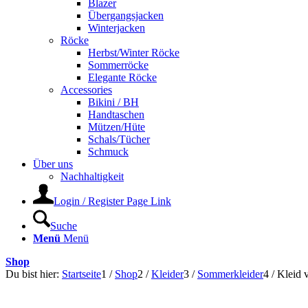
Blazer
Übergangsjacken
Winterjacken
Röcke
Herbst/Winter Röcke
Sommerröcke
Elegante Röcke
Accessories
Bikini / BH
Handtaschen
Mützen/Hüte
Schals/Tücher
Schmuck
Über uns
Nachhaltigkeit
Login / Register Page Link
Suche
Menü
Menü
Shop
Du bist hier:
Startseite
1
/
Shop
2
/
Kleider
3
/
Sommerkleider
4
/
Kleid 