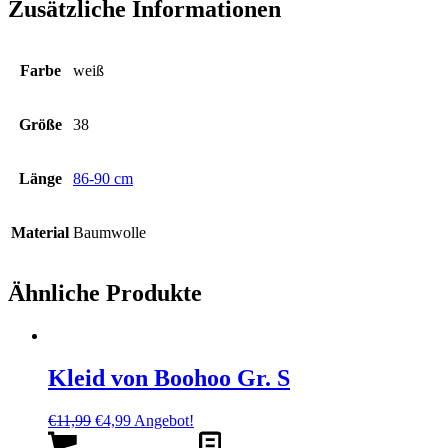
Zusätzliche Informationen
Farbe
weiß
Größe
38
Länge
86-90 cm
Material
Baumwolle
Ähnliche Produkte
Kleid von Boohoo Gr. S
Ursprünglicher
Aktueller
€
11,99
€
4,99
Angebot!
Preis
Preis