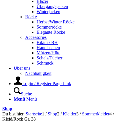
Blazer
Übergangsjacken
Winterjacken
Röcke
Herbst/Winter Röcke
Sommerröcke
Elegante Röcke
Accessories
Bikini / BH
Handtaschen
Mützen/Hüte
Schals/Tücher
Schmuck
Über uns
Nachhaltigkeit
Login / Register Page Link
Suche
Menü
Menü
Shop
Du bist hier:
Startseite
1
/
Shop
2
/
Kleider
3
/
Sommerkleider
4
/
Kleid/Rock Gr. 38