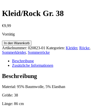
Kleid/Rock Gr. 38
€
9,99
Vorrätig
Kleid/Rock
In den Warenkorb
Gr.
Artikelnummer:
020823-01
Kategorien:
Kleider
,
Röcke
,
38
Sommerkleider
,
Sommerröcke
Menge
Beschreibung
Zusätzliche Informationen
Beschreibung
Material: 95% Baumwolle, 5% Elasthan
Größe: 38
Länge: 86 cm