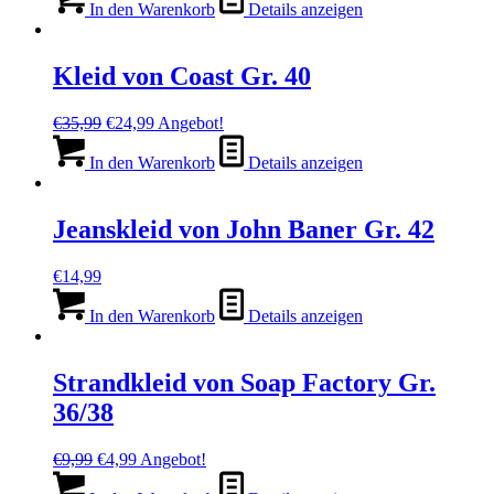
war:
ist:
In den Warenkorb
Details anzeigen
€11,99
€4,99.
Kleid von Coast Gr. 40
Ursprünglicher
Aktueller
€
35,99
€
24,99
Angebot!
Preis
Preis
war:
ist:
In den Warenkorb
Details anzeigen
€35,99
€24,99.
Jeanskleid von John Baner Gr. 42
€
14,99
In den Warenkorb
Details anzeigen
Strandkleid von Soap Factory Gr.
36/38
Ursprünglicher
Aktueller
€
9,99
€
4,99
Angebot!
Preis
Preis