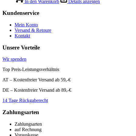
war:
ist:
In den Warenkorb
Details anzeigen
€9,99
€4,99.
Kundenservice
Mein Konto
Versand & Retoure
Kontakt
Unsere Vorteile
Wir spenden
Top Preis-Leistungsverhältnis
AT – Kostenfreier Versand ab 59,-€
DE – Kostenfreier Versand ab 89,-€
14 Tage Rückgaberecht
Zahlungsarten
Zahlungsarten
auf Rechnung
Vorauskasse