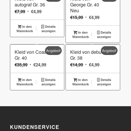
autograf Gr. 36
George Gr. 40
Neu
Ursprünglicher
Aktueller
€
7,99
€
4,99
Ursprünglicher
Aktueller
€
15,99
€
4,99
Preis
Preis
Preis
Preis
war:
ist:
In den
Details
war:
ist:
Warenkorb
€7,99
€4,99.
anzeigen
In den
Details
Warenkorb
€15,99
anzeigen
€4,99.
Angebot!
Angebot!
Kleid von Coast
Kleid von debute
Gr. 40
Gr. 38
Ursprünglicher
Aktueller
Ursprünglicher
Aktueller
€
35,99
€
24,99
€
14,99
€
4,99
Preis
Preis
Preis
Preis
war:
ist:
war:
ist:
In den
Details
In den
Details
Warenkorb
€35,99
anzeigen
€24,99.
Warenkorb
€14,99
anzeigen
€4,99.
KUNDENSERVICE