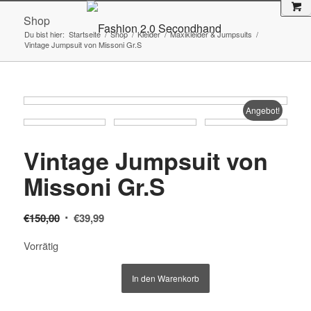
Shop
Du bist hier:
Startseite
/
Shop
/
Kleider
/
Maxikleider & Jumpsuits
/
Vintage Jumpsuit von Missoni Gr.S
Angebot!
Vintage Jumpsuit von
Missoni Gr.S
Ursprünglicher
Aktueller
€
150,00
€
39,99
Preis
Preis
Vorrätig
war:
ist:
€150,00
€39,99.
In den Warenkorb