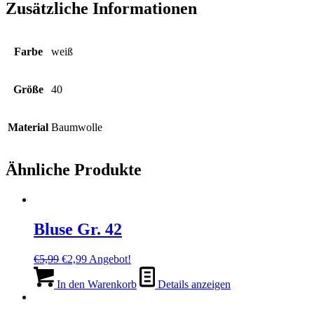
Zusätzliche Informationen
Farbe
weiß
Größe
40
Material
Baumwolle
Ähnliche Produkte
Bluse Gr. 42
Ursprünglicher
Aktueller
€
5,99
€
2,99
Angebot!
Preis
Preis
war:
ist:
In den Warenkorb
Details anzeigen
€5,99
€2,99.