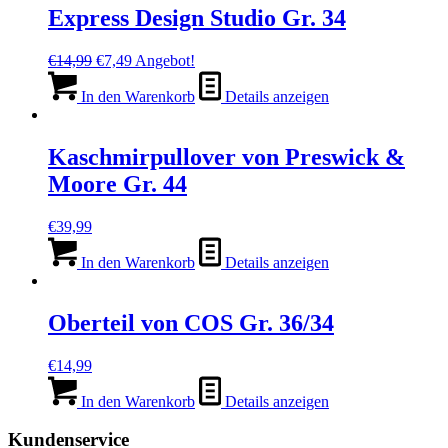
Express Design Studio Gr. 34
Ursprünglicher
Aktueller
€
14,99
€
7,49
Angebot!
Preis
Preis
war:
ist:
In den Warenkorb
Details anzeigen
€14,99
€7,49.
Kaschmirpullover von Preswick &
Moore Gr. 44
€
39,99
In den Warenkorb
Details anzeigen
Oberteil von COS Gr. 36/34
€
14,99
In den Warenkorb
Details anzeigen
Kundenservice