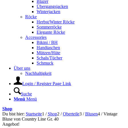
Blazer
Übergangsjacken
Winterjacken
Röcke
Herbst/Winter Röcke
Sommerröcke
Elegante Röcke
Accessories
Bikini / BH
Handtaschen
Mützen/Hüte
Schals/Tücher
Schmuck
Über uns
Nachhaltigkeit
Login / Register Page Link
Suche
Menü
Menü
Shop
Du bist hier:
Startseite
1
/
Shop
2
/
Oberteile
3
/
Blusen
4
/
Vintage
Bluse von Country Line Gr. 40
Angebot!