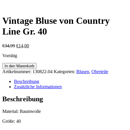
Vintage Bluse von Country
Line Gr. 40
Ursprünglicher
Aktueller
€
34,99
€
14,00
Preis
Preis
Vorrätig
war:
ist:
€34,99
€14,00.
Vintage
In den Warenkorb
Bluse
Artikelnummer:
130822-04
Kategorien:
Blusen
,
Oberteile
von
Country
Beschreibung
Line
Zusätzliche Informationen
Gr.
40
Beschreibung
Menge
Material: Baumwolle
Größe: 40