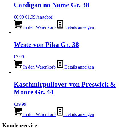
Cardigan no Name Gr. 38
Ursprünglicher
Aktueller
€
6,99
€
1,99
Angebot!
Preis
Preis
war:
ist:
In den Warenkorb
Details anzeigen
€6,99
€1,99.
Weste von Pika Gr. 38
€
7,99
In den Warenkorb
Details anzeigen
Kaschmirpullover von Preswick &
Moore Gr. 44
€
39,99
In den Warenkorb
Details anzeigen
Kundenservice