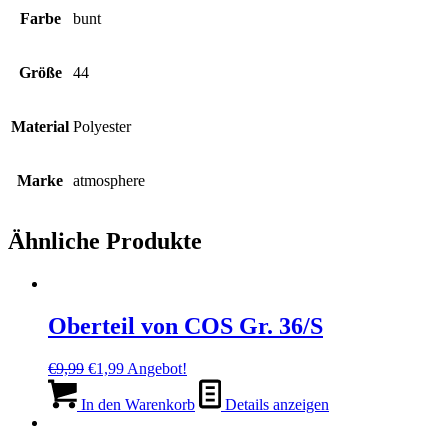
Farbe
bunt
Größe
44
Material
Polyester
Marke
atmosphere
Ähnliche Produkte
Oberteil von COS Gr. 36/S
Ursprünglicher
Aktueller
€
9,99
€
1,99
Angebot!
Preis
Preis
war:
ist:
In den Warenkorb
Details anzeigen
€9,99
€1,99.