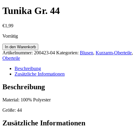
Tunika Gr. 44
€
1,99
Vorrätig
Tunika
In den Warenkorb
Gr.
Artikelnummer:
200423-04
Kategorien:
Blusen
,
Kurzarm-Oberteile
,
44
Oberteile
Menge
Beschreibung
Zusätzliche Informationen
Beschreibung
Material: 100% Polyester
Größe: 44
Zusätzliche Informationen