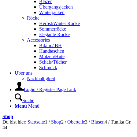
Blazer
Übergangsjacken
Winterjacken
Röcke
Herbst/Winter Röcke
Sommerröcke
Elegante Röcke
Accessories
Bikini / BH
Handtaschen
Mützen/Hüte
Schals/Tücher
Schmuck
Über uns
Nachhaltigkeit
Login / Register Page Link
Suche
Menü
Menü
Shop
Du bist hier:
Startseite
1
/
Shop
2
/
Oberteile
3
/
Blusen
4
/
Tunika Gr.
44