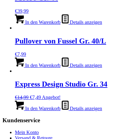
€
39,99
In den Warenkorb
Details anzeigen
Pullover von Fussel Gr. 40/L
€
7,99
In den Warenkorb
Details anzeigen
Express Design Studio Gr. 34
Ursprünglicher
Aktueller
€
14,99
€
7,49
Angebot!
Preis
Preis
war:
ist:
In den Warenkorb
Details anzeigen
€14,99
€7,49.
Kundenservice
Mein Konto
Versand & Retoure