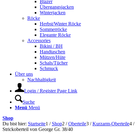
Blazer
Übergangsjacken
Winterjacken
Röcke
Herbst/Winter Röcke
Sommerröcke
Elegante Röcke
Accessories
Bikini / BH
Handtaschen
Mützen/Hüte
Schals/Tücher
Schmuck
Über uns
Nachhaltigkeit
Login / Register Page Link
Suche
Menü
Menü
Shop
Du bist hier:
Startseite
1
/
Shop
2
/
Oberteile
3
/
Kurzarm-Oberteile
4
/
Strickoberteil von George Gr. 38/40