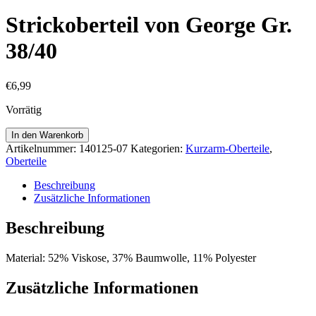
Strickoberteil von George Gr.
38/40
€
6,99
Vorrätig
Strickoberteil
In den Warenkorb
von
Artikelnummer:
140125-07
Kategorien:
Kurzarm-Oberteile
,
George
Oberteile
Gr.
38/40
Beschreibung
Menge
Zusätzliche Informationen
Beschreibung
Material: 52% Viskose, 37% Baumwolle, 11% Polyester
Zusätzliche Informationen