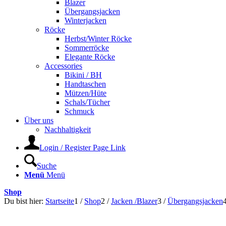
Blazer
Übergangsjacken
Winterjacken
Röcke
Herbst/Winter Röcke
Sommerröcke
Elegante Röcke
Accessories
Bikini / BH
Handtaschen
Mützen/Hüte
Schals/Tücher
Schmuck
Über uns
Nachhaltigkeit
Login / Register Page Link
Suche
Menü
Menü
Shop
Du bist hier:
Startseite
1
/
Shop
2
/
Jacken /Blazer
3
/
Übergangsjacken