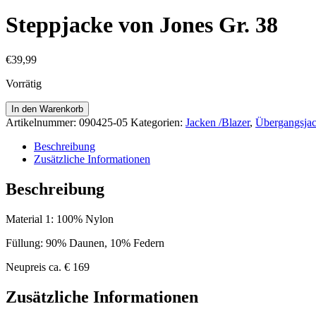
Steppjacke von Jones Gr. 38
€
39,99
Vorrätig
Steppjacke
In den Warenkorb
von
Artikelnummer:
090425-05
Kategorien:
Jacken /Blazer
,
Übergangsja
Jones
Gr.
Beschreibung
38
Zusätzliche Informationen
Menge
Beschreibung
Material 1: 100% Nylon
Füllung: 90% Daunen, 10% Federn
Neupreis ca. € 169
Zusätzliche Informationen