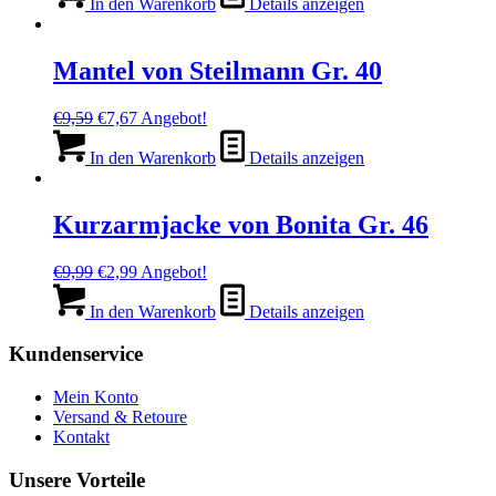
war:
ist:
In den Warenkorb
Details anzeigen
€14,99
€2,99.
Mantel von Steilmann Gr. 40
Ursprünglicher
Aktueller
€
9,59
€
7,67
Angebot!
Preis
Preis
war:
ist:
In den Warenkorb
Details anzeigen
€9,59
€7,67.
Kurzarmjacke von Bonita Gr. 46
Ursprünglicher
Aktueller
€
9,99
€
2,99
Angebot!
Preis
Preis
war:
ist:
In den Warenkorb
Details anzeigen
€9,99
€2,99.
Kundenservice
Mein Konto
Versand & Retoure
Kontakt
Unsere Vorteile