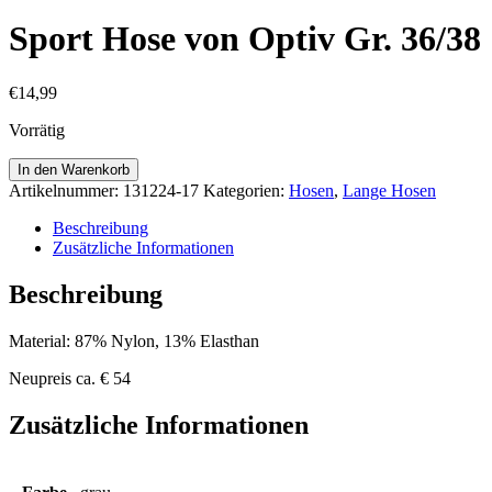
Sport Hose von Optiv Gr. 36/38
€
14,99
Vorrätig
Sport
In den Warenkorb
Hose
Artikelnummer:
131224-17
Kategorien:
Hosen
,
Lange Hosen
von
Optiv
Beschreibung
Gr.
Zusätzliche Informationen
36/38
Menge
Beschreibung
Material: 87% Nylon, 13% Elasthan
Neupreis ca. € 54
Zusätzliche Informationen