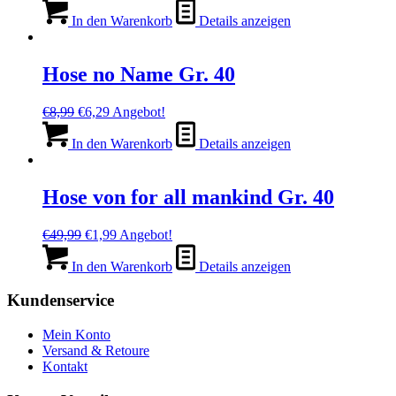
Preis
Preis
war:
ist:
In den Warenkorb
Details anzeigen
€5,99
€2,99.
Hose no Name Gr. 40
Ursprünglicher
Aktueller
€
8,99
€
6,29
Angebot!
Preis
Preis
war:
ist:
In den Warenkorb
Details anzeigen
€8,99
€6,29.
Hose von for all mankind Gr. 40
Ursprünglicher
Aktueller
€
49,99
€
1,99
Angebot!
Preis
Preis
war:
ist:
In den Warenkorb
Details anzeigen
€49,99
€1,99.
Kundenservice
Mein Konto
Versand & Retoure
Kontakt