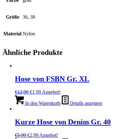
Farbe
grau
Größe
36, 38
Material
Nylon
Ähnliche Produkte
Hose von FSBN Gr. XL
Ursprünglicher
Aktueller
€
12,99
€
1,99
Angebot!
Preis
Preis
war:
ist:
In den Warenkorb
Details anzeigen
€12,99
€1,99.
Kurze Hose von Denim Gr. 40
Ursprünglicher
Aktueller
€
5,99
€
2,99
Angebot!