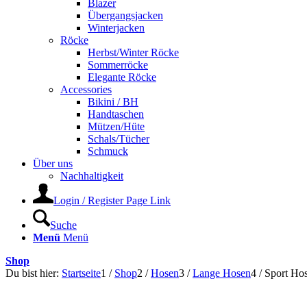
Blazer
Übergangsjacken
Winterjacken
Röcke
Herbst/Winter Röcke
Sommerröcke
Elegante Röcke
Accessories
Bikini / BH
Handtaschen
Mützen/Hüte
Schals/Tücher
Schmuck
Über uns
Nachhaltigkeit
Login / Register Page Link
Suche
Menü
Menü
Shop
Du bist hier:
Startseite
1
/
Shop
2
/
Hosen
3
/
Lange Hosen
4
/
Sport Hos