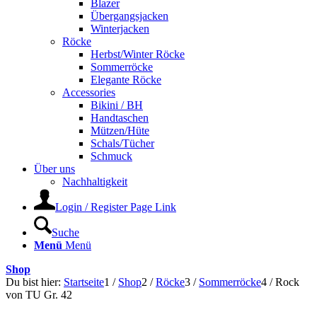
Blazer
Übergangsjacken
Winterjacken
Röcke
Herbst/Winter Röcke
Sommerröcke
Elegante Röcke
Accessories
Bikini / BH
Handtaschen
Mützen/Hüte
Schals/Tücher
Schmuck
Über uns
Nachhaltigkeit
Login / Register Page Link
Suche
Menü
Menü
Shop
Du bist hier:
Startseite
1
/
Shop
2
/
Röcke
3
/
Sommerröcke
4
/
Rock
von TU Gr. 42