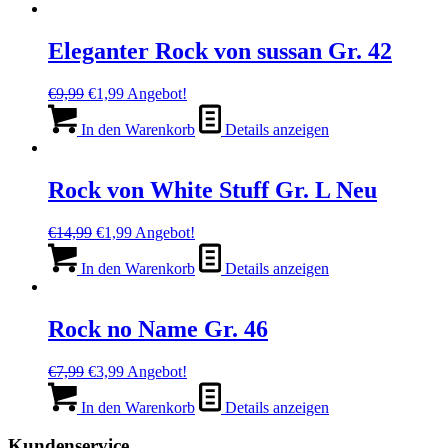
Eleganter Rock von sussan Gr. 42
Ursprünglicher
Aktueller
€
9,99
€
1,99
Angebot!
Preis
Preis
war:
ist:
In den Warenkorb
Details anzeigen
€9,99
€1,99.
Rock von White Stuff Gr. L Neu
Ursprünglicher
Aktueller
€
14,99
€
1,99
Angebot!
Preis
Preis
war:
ist:
In den Warenkorb
Details anzeigen
€14,99
€1,99.
Rock no Name Gr. 46
Ursprünglicher
Aktueller
€
7,99
€
3,99
Angebot!
Preis
Preis
war:
ist:
In den Warenkorb
Details anzeigen
€7,99
€3,99.
Kundenservice