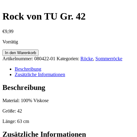
Rock von TU Gr. 42
€
9,99
Vorrätig
Rock
In den Warenkorb
von
Artikelnummer:
080422-01
Kategorien:
Röcke
,
Sommerröcke
TU
Gr.
Beschreibung
42
Zusätzliche Informationen
Menge
Beschreibung
Material: 100% Viskose
Größe: 42
Länge: 63 cm
Zusätzliche Informationen