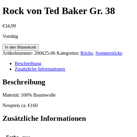
Rock von Ted Baker Gr. 38
€
34,99
Vorrätig
Rock
In den Warenkorb
von
Artikelnummer:
200625-06
Kategorien:
Röcke
,
Sommerröcke
Ted
Baker
Beschreibung
Gr.
Zusätzliche Informationen
38
Menge
Beschreibung
Material: 100% Baumwolle
Neupreis ca. €160
Zusätzliche Informationen