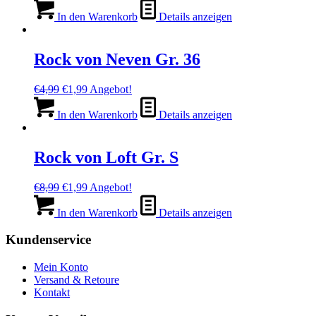
In den Warenkorb
Details anzeigen
Rock von Neven Gr. 36
Ursprünglicher
Aktueller
€
4,99
€
1,99
Angebot!
Preis
Preis
war:
ist:
In den Warenkorb
Details anzeigen
€4,99
€1,99.
Rock von Loft Gr. S
Ursprünglicher
Aktueller
€
8,99
€
1,99
Angebot!
Preis
Preis
war:
ist:
In den Warenkorb
Details anzeigen
€8,99
€1,99.
Kundenservice
Mein Konto
Versand & Retoure
Kontakt