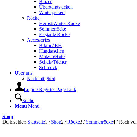
Blazer
Übergangsjacken
Winterjacken
Röcke
Herbst/Winter Röcke
Sommerröcke
Elegante Röcke
Accessories
Bikini / BH
Handtaschen
Mützen/Hüte
Schals/Tücher
Schmuck
Über uns
Nachhaltigkeit
Login / Register Page Link
Suche
Menü
Menü
Shop
Du bist hier:
Startseite
1
/
Shop
2
/
Röcke
3
/
Sommerröcke
4
/
Rock von