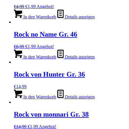
Ursprünglicher
Aktueller
€
4,99
€
1,99
Angebot!
Preis
Preis
war:
ist:
In den Warenkorb
Details anzeigen
€4,99
€1,99.
Rock no Name Gr. 46
Ursprünglicher
Aktueller
€
6,99
€
1,99
Angebot!
Preis
Preis
war:
ist:
In den Warenkorb
Details anzeigen
€6,99
€1,99.
Rock von Hunter Gr. 36
€
14,99
In den Warenkorb
Details anzeigen
Rock von monnari Gr. 38
Ursprünglicher
Aktueller
€
14,99
€
1,99
Angebot!