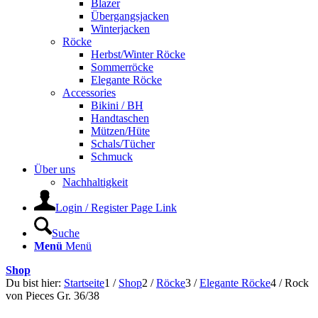
Blazer
Übergangsjacken
Winterjacken
Röcke
Herbst/Winter Röcke
Sommerröcke
Elegante Röcke
Accessories
Bikini / BH
Handtaschen
Mützen/Hüte
Schals/Tücher
Schmuck
Über uns
Nachhaltigkeit
Login / Register Page Link
Suche
Menü
Menü
Shop
Du bist hier:
Startseite
1
/
Shop
2
/
Röcke
3
/
Elegante Röcke
4
/
Rock
von Pieces Gr. 36/38