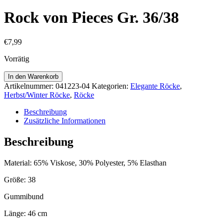
Rock von Pieces Gr. 36/38
€
7,99
Vorrätig
Rock
In den Warenkorb
von
Artikelnummer:
041223-04
Kategorien:
Elegante Röcke
,
Pieces
Herbst/Winter Röcke
,
Röcke
Gr.
36/38
Beschreibung
Menge
Zusätzliche Informationen
Beschreibung
Material: 65% Viskose, 30% Polyester, 5% Elasthan
Größe: 38
Gummibund
Länge: 46 cm