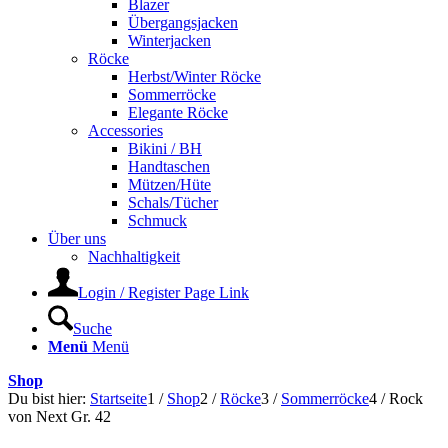
Blazer
Übergangsjacken
Winterjacken
Röcke
Herbst/Winter Röcke
Sommerröcke
Elegante Röcke
Accessories
Bikini / BH
Handtaschen
Mützen/Hüte
Schals/Tücher
Schmuck
Über uns
Nachhaltigkeit
Login / Register Page Link
Suche
Menü
Menü
Shop
Du bist hier:
Startseite
1
/
Shop
2
/
Röcke
3
/
Sommerröcke
4
/
Rock
von Next Gr. 42