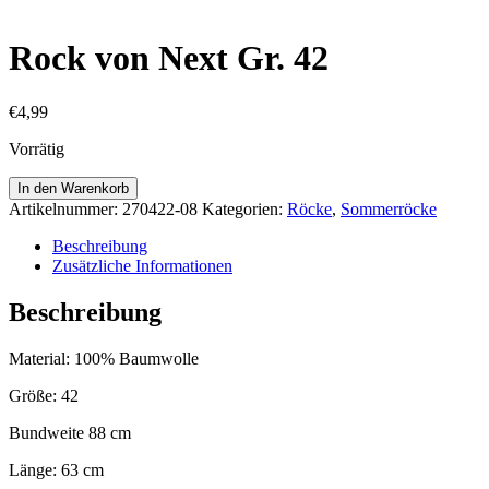
Rock von Next Gr. 42
€
4,99
Vorrätig
Rock
In den Warenkorb
von
Artikelnummer:
270422-08
Kategorien:
Röcke
,
Sommerröcke
Next
Gr.
Beschreibung
42
Zusätzliche Informationen
Menge
Beschreibung
Material: 100% Baumwolle
Größe: 42
Bundweite 88 cm
Länge: 63 cm