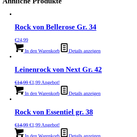
Ähnliche Produkte
Rock von Bellerose Gr. 34
€
24,99
In den Warenkorb
Details anzeigen
Leinenrock von Next Gr. 42
Ursprünglicher
Aktueller
€
14,99
€
1,99
Angebot!
Preis
Preis
war:
ist:
In den Warenkorb
Details anzeigen
€14,99
€1,99.
Rock von Essentiel gr. 38
Ursprünglicher
Aktueller
€
14,99
€
1,99
Angebot!
Preis
Preis
war:
ist:
In den Warenkorb
Details anzeigen