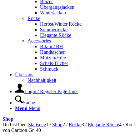
Blazer
Übergangsjacken
Winterjacken
Röcke
Herbst/Winter Röcke
Sommerröcke
Elegante Röcke
Accessories
Bikini / BH
Handtaschen
Mützen/Hüte
Schals/Tücher
Schmuck
Über uns
Nachhaltigkeit
Login / Register Page Link
Suche
Menü
Menü
Shop
Du bist hier:
Startseite
1
/
Shop
2
/
Röcke
3
/
Elegante Röcke
4
/
Rock
von Cartoon Gr. 40