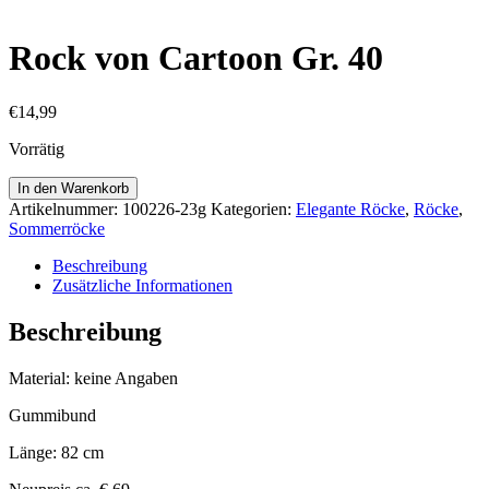
Rock von Cartoon Gr. 40
€
14,99
Vorrätig
Rock
In den Warenkorb
von
Artikelnummer:
100226-23g
Kategorien:
Elegante Röcke
,
Röcke
,
Cartoon
Sommerröcke
Gr.
40
Beschreibung
Menge
Zusätzliche Informationen
Beschreibung
Material: keine Angaben
Gummibund
Länge: 82 cm