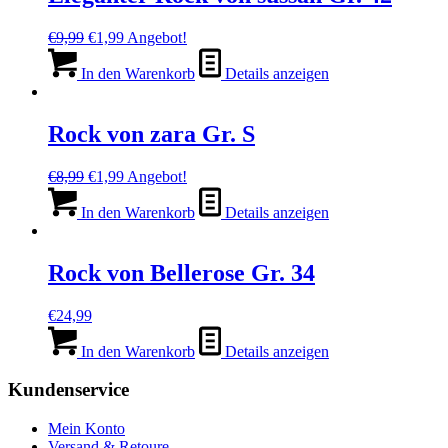
Ursprünglicher
Aktueller
€
9,99
€
1,99
Angebot!
Preis
Preis
war:
ist:
In den Warenkorb
Details anzeigen
€9,99
€1,99.
Rock von zara Gr. S
Ursprünglicher
Aktueller
€
8,99
€
1,99
Angebot!
Preis
Preis
war:
ist:
In den Warenkorb
Details anzeigen
€8,99
€1,99.
Rock von Bellerose Gr. 34
€
24,99
In den Warenkorb
Details anzeigen
Kundenservice
Mein Konto
Versand & Retoure