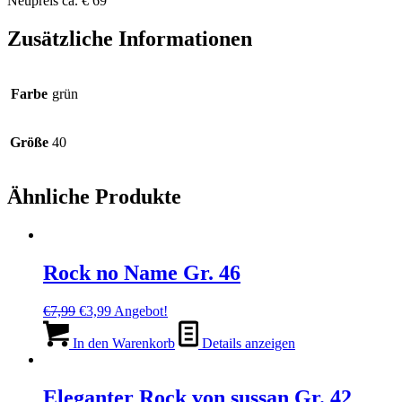
Neupreis ca. € 69
Zusätzliche Informationen
Farbe
grün
Größe
40
Ähnliche Produkte
Rock no Name Gr. 46
Ursprünglicher
Aktueller
€
7,99
€
3,99
Angebot!
Preis
Preis
war:
ist:
In den Warenkorb
Details anzeigen
€7,99
€3,99.
Eleganter Rock von sussan Gr. 42