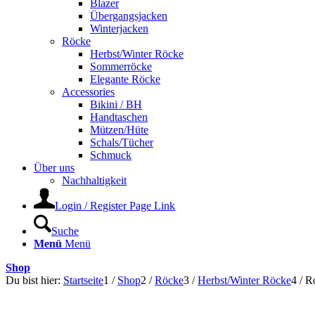
Blazer
Übergangsjacken
Winterjacken
Röcke
Herbst/Winter Röcke
Sommerröcke
Elegante Röcke
Accessories
Bikini / BH
Handtaschen
Mützen/Hüte
Schals/Tücher
Schmuck
Über uns
Nachhaltigkeit
Login / Register Page Link
Suche
Menü
Menü
Shop
Du bist hier:
Startseite
1
/
Shop
2
/
Röcke
3
/
Herbst/Winter Röcke
4
/
R