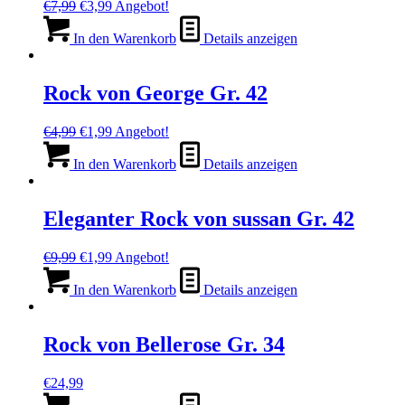
Ursprünglicher
Aktueller
€
7,99
€
3,99
Angebot!
Preis
Preis
war:
ist:
In den Warenkorb
Details anzeigen
€7,99
€3,99.
Rock von George Gr. 42
Ursprünglicher
Aktueller
€
4,99
€
1,99
Angebot!
Preis
Preis
war:
ist:
In den Warenkorb
Details anzeigen
€4,99
€1,99.
Eleganter Rock von sussan Gr. 42
Ursprünglicher
Aktueller
€
9,99
€
1,99
Angebot!
Preis
Preis
war:
ist:
In den Warenkorb
Details anzeigen
€9,99
€1,99.
Rock von Bellerose Gr. 34
€
24,99