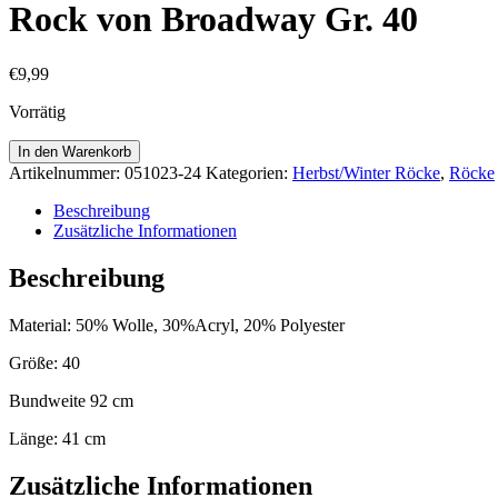
Rock von Broadway Gr. 40
€
9,99
Vorrätig
Rock
In den Warenkorb
von
Artikelnummer:
051023-24
Kategorien:
Herbst/Winter Röcke
,
Röcke
Broadway
Gr.
Beschreibung
40
Zusätzliche Informationen
Menge
Beschreibung
Material: 50% Wolle, 30%Acryl, 20% Polyester
Größe: 40
Bundweite 92 cm
Länge: 41 cm
Zusätzliche Informationen