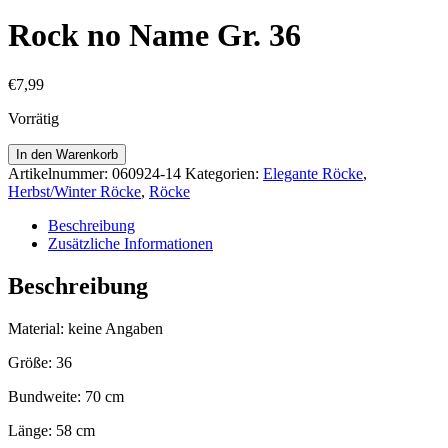
Rock no Name Gr. 36
€
7,99
Vorrätig
Rock
In den Warenkorb
no
Artikelnummer:
060924-14
Kategorien:
Elegante Röcke
,
Name
Herbst/Winter Röcke
,
Röcke
Gr.
36
Beschreibung
Menge
Zusätzliche Informationen
Beschreibung
Material: keine Angaben
Größe: 36
Bundweite: 70 cm
Länge: 58 cm