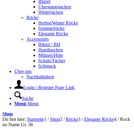
Blazer
Übergangsjacken
Winterjacken
Röcke
Herbst/Winter Röcke
Sommerröcke
Elegante Röcke
Accessories
Bikini / BH
Handtaschen
Mützen/Hüte
Schals/Tücher
Schmuck
Über uns
Nachhaltigkeit
Login / Register Page Link
Suche
Menü
Menü
Shop
Du bist hier:
Startseite
1
/
Shop
2
/
Röcke
3
/
Elegante Röcke
4
/
Rock
no Name Gr. 36