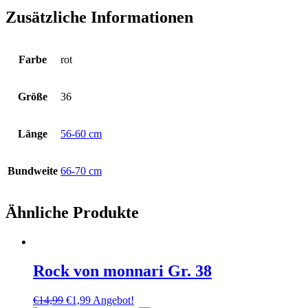
Zusätzliche Informationen
Farbe
rot
Größe
36
Länge
56-60 cm
Bundweite
66-70 cm
Ähnliche Produkte
Rock von monnari Gr. 38
Ursprünglicher
Aktueller
€
14,99
€
1,99
Angebot!