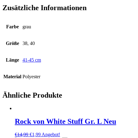
Zusätzliche Informationen
Farbe
grau
Größe
38, 40
Länge
41-45 cm
Material
Polyester
Ähnliche Produkte
Rock von White Stuff Gr. L Neu
Ursprünglicher
Aktueller
€
14,99
€
1,99
Angebot!