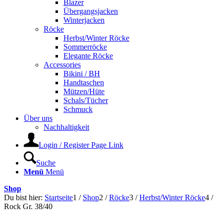
Blazer
Übergangsjacken
Winterjacken
Röcke
Herbst/Winter Röcke
Sommerröcke
Elegante Röcke
Accessories
Bikini / BH
Handtaschen
Mützen/Hüte
Schals/Tücher
Schmuck
Über uns
Nachhaltigkeit
Login / Register Page Link
Suche
Menü
Menü
Shop
Du bist hier:
Startseite
1
/
Shop
2
/
Röcke
3
/
Herbst/Winter Röcke
4
/
Rock Gr. 38/40