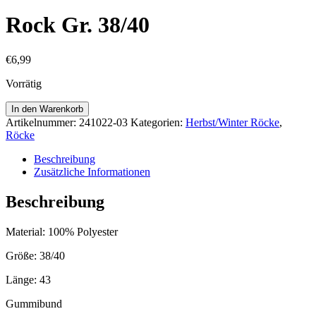
Rock Gr. 38/40
€
6,99
Vorrätig
Rock
In den Warenkorb
Gr.
Artikelnummer:
241022-03
Kategorien:
Herbst/Winter Röcke
,
38/40
Röcke
Menge
Beschreibung
Zusätzliche Informationen
Beschreibung
Material: 100% Polyester
Größe: 38/40
Länge: 43
Gummibund