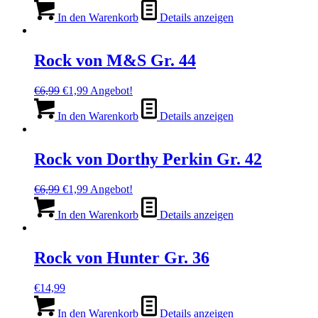
Preis
Preis
war:
ist:
In den Warenkorb
Details anzeigen
€14,99
€1,99.
Rock von M&S Gr. 44
Ursprünglicher
Aktueller
€
6,99
€
1,99
Angebot!
Preis
Preis
war:
ist:
In den Warenkorb
Details anzeigen
€6,99
€1,99.
Rock von Dorthy Perkin Gr. 42
Ursprünglicher
Aktueller
€
6,99
€
1,99
Angebot!
Preis
Preis
war:
ist:
In den Warenkorb
Details anzeigen
€6,99
€1,99.
Rock von Hunter Gr. 36
€
14,99
In den Warenkorb
Details anzeigen