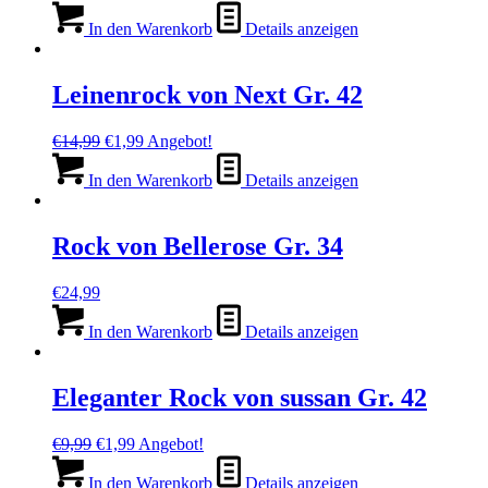
Preis
Preis
war:
ist:
In den Warenkorb
Details anzeigen
€14,99
€1,99.
Leinenrock von Next Gr. 42
Ursprünglicher
Aktueller
€
14,99
€
1,99
Angebot!
Preis
Preis
war:
ist:
In den Warenkorb
Details anzeigen
€14,99
€1,99.
Rock von Bellerose Gr. 34
€
24,99
In den Warenkorb
Details anzeigen
Eleganter Rock von sussan Gr. 42
Ursprünglicher
Aktueller
€
9,99
€
1,99
Angebot!
Preis
Preis
war:
ist:
In den Warenkorb
Details anzeigen