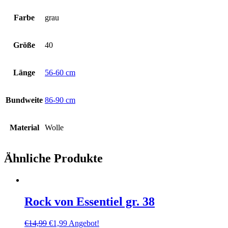
Farbe
grau
Größe
40
Länge
56-60 cm
Bundweite
86-90 cm
Material
Wolle
Ähnliche Produkte
Rock von Essentiel gr. 38
Ursprünglicher
Aktueller
€
14,99
€
1,99
Angebot!