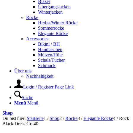
Blazer
Übergangsjacken
Winterjacken
Röcke
Herbst/Winter Röcke
Sommerröcke
Elegante Röcke
Accessories
Bikini / BH
Handtaschen
Mützen/Hüte
Schals/Tücher
Schmuck
Über uns
Nachhaltigkeit
Login / Register Page Link
Suche
Menü
Menü
Shop
Du bist hier:
Startseite
1
/
Shop
2
/
Röcke
3
/
Elegante Röcke
4
/
Rock
Black Dress Gr. 40