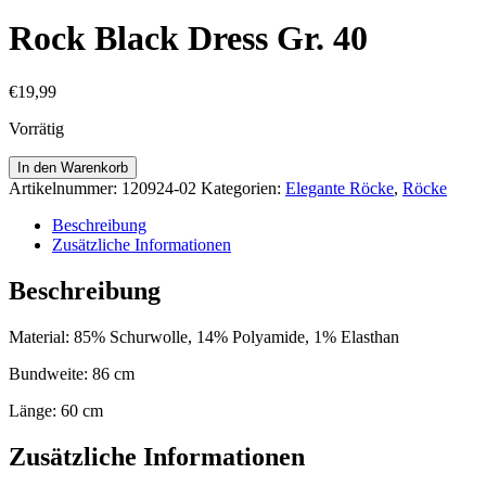
Rock Black Dress Gr. 40
€
19,99
Vorrätig
Rock
In den Warenkorb
Black
Artikelnummer:
120924-02
Kategorien:
Elegante Röcke
,
Röcke
Dress
Gr.
Beschreibung
40
Zusätzliche Informationen
Menge
Beschreibung
Material: 85% Schurwolle, 14% Polyamide, 1% Elasthan
Bundweite: 86 cm
Länge: 60 cm
Zusätzliche Informationen