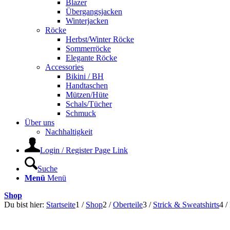
Blazer
Übergangsjacken
Winterjacken
Röcke
Herbst/Winter Röcke
Sommerröcke
Elegante Röcke
Accessories
Bikini / BH
Handtaschen
Mützen/Hüte
Schals/Tücher
Schmuck
Über uns
Nachhaltigkeit
Login / Register Page Link
Suche
Menü
Menü
Shop
Du bist hier:
Startseite
1
/
Shop
2
/
Oberteile
3
/
Strick & Sweatshirts
4
/