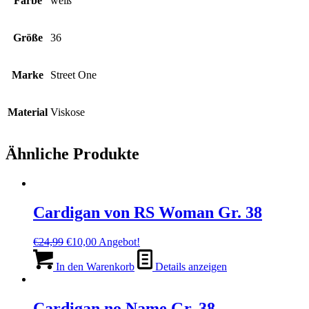
Farbe
weiß
Größe
36
Marke
Street One
Material
Viskose
Ähnliche Produkte
Cardigan von RS Woman Gr. 38
Ursprünglicher
Aktueller
€
24,99
€
10,00
Angebot!
Preis
Preis
war:
ist:
In den Warenkorb
Details anzeigen
€24,99
€10,00.
Cardigan no Name Gr. 38