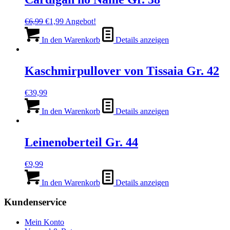
Ursprünglicher
Aktueller
€
6,99
€
1,99
Angebot!
Preis
Preis
war:
ist:
In den Warenkorb
Details anzeigen
€6,99
€1,99.
Kaschmirpullover von Tissaia Gr. 42
€
39,99
In den Warenkorb
Details anzeigen
Leinenoberteil Gr. 44
€
9,99
In den Warenkorb
Details anzeigen
Kundenservice
Mein Konto