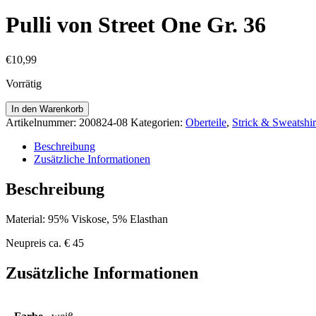
Pulli von Street One Gr. 36
€
10,99
Vorrätig
Pulli
In den Warenkorb
von
Artikelnummer:
200824-08
Kategorien:
Oberteile
,
Strick & Sweatshir
Street
One
Beschreibung
Gr.
Zusätzliche Informationen
36
Menge
Beschreibung
Material: 95% Viskose, 5% Elasthan
Neupreis ca. € 45
Zusätzliche Informationen