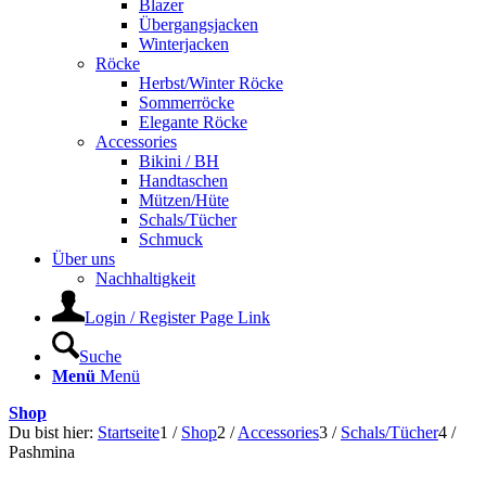
Blazer
Übergangsjacken
Winterjacken
Röcke
Herbst/Winter Röcke
Sommerröcke
Elegante Röcke
Accessories
Bikini / BH
Handtaschen
Mützen/Hüte
Schals/Tücher
Schmuck
Über uns
Nachhaltigkeit
Login / Register Page Link
Suche
Menü
Menü
Shop
Du bist hier:
Startseite
1
/
Shop
2
/
Accessories
3
/
Schals/Tücher
4
/
Pashmina