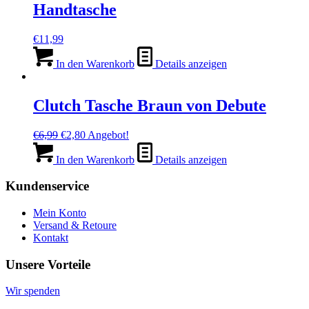
Handtasche
€
11,99
In den Warenkorb
Details anzeigen
Clutch Tasche Braun von Debute
Ursprünglicher
Aktueller
€
6,99
€
2,80
Angebot!
Preis
Preis
war:
ist:
In den Warenkorb
Details anzeigen
€6,99
€2,80.
Kundenservice
Mein Konto
Versand & Retoure
Kontakt
Unsere Vorteile
Wir spenden