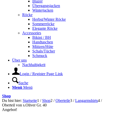
Blazer
Übergangsjacken
Winterjacken
Röcke
Herbst/Winter Röcke
Sommerröcke
Elegante Röcke
Accessories
Bikini / BH
Handtaschen
Mützen/Hüte
Schals/Tücher
Schmuck
Über uns
Nachhaltigkeit
Login / Register Page Link
Suche
Menü
Menü
Shop
Du bist hier:
Startseite
1
/
Shop
2
/
Oberteile
3
/
Langarmshirts
4
/
Oberteil von s.Oliver Gr. 40
Angebot!