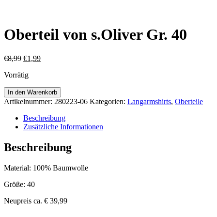
Oberteil von s.Oliver Gr. 40
Ursprünglicher
Aktueller
€
8,99
€
1,99
Preis
Preis
Vorrätig
war:
ist:
€8,99
€1,99.
Oberteil
In den Warenkorb
von
Artikelnummer:
280223-06
Kategorien:
Langarmshirts
,
Oberteile
s.Oliver
Gr.
Beschreibung
40
Zusätzliche Informationen
Menge
Beschreibung
Material: 100% Baumwolle
Größe: 40
Neupreis ca. € 39,99