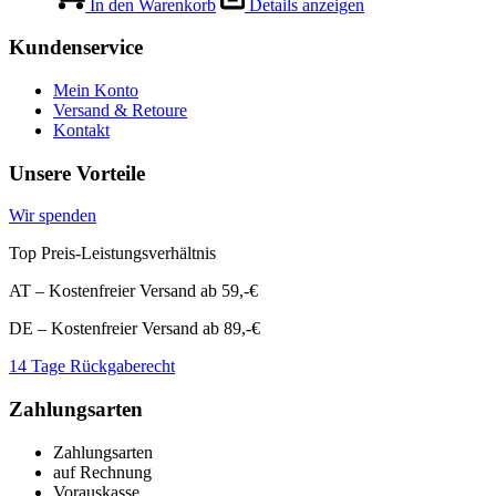
war:
ist:
In den Warenkorb
Details anzeigen
€5,99
€2,99.
Kundenservice
Mein Konto
Versand & Retoure
Kontakt
Unsere Vorteile
Wir spenden
Top Preis-Leistungsverhältnis
AT – Kostenfreier Versand ab 59,-€
DE – Kostenfreier Versand ab 89,-€
14 Tage Rückgaberecht
Zahlungsarten
Zahlungsarten
auf Rechnung
Vorauskasse