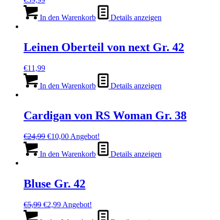
In den Warenkorb
Details anzeigen
Leinen Oberteil von next Gr. 42
€
11,99
In den Warenkorb
Details anzeigen
Cardigan von RS Woman Gr. 38
Ursprünglicher
Aktueller
€
24,99
€
10,00
Angebot!
Preis
Preis
war:
ist:
In den Warenkorb
Details anzeigen
€24,99
€10,00.
Bluse Gr. 42
Ursprünglicher
Aktueller
€
5,99
€
2,99
Angebot!
Preis
Preis