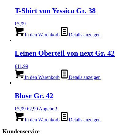
T-Shirt von Yessica Gr. 38
€
5,99
In den Warenkorb
Details anzeigen
Leinen Oberteil von next Gr. 42
€
11,99
In den Warenkorb
Details anzeigen
Bluse Gr. 42
Ursprünglicher
Aktueller
€
5,99
€
2,99
Angebot!
Preis
Preis
war:
ist:
In den Warenkorb
Details anzeigen
€5,99
€2,99.
Kundenservice