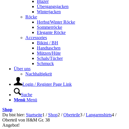
Blazer
Übergangsjacken
Winterjacken
Röcke
Herbst/Winter Röcke
Sommerröcke
Elegante Röcke
Accessories
Bikini / BH
Handtaschen
Mützen/Hüte
Schals/Tücher
Schmuck
Über uns
Nachhaltigkeit
Login / Register Page Link
Suche
Menü
Menü
Shop
Du bist hier:
Startseite
1
/
Shop
2
/
Oberteile
3
/
Langarmshirts
4
/
Oberteil von H&M Gr. 38
Angebot!