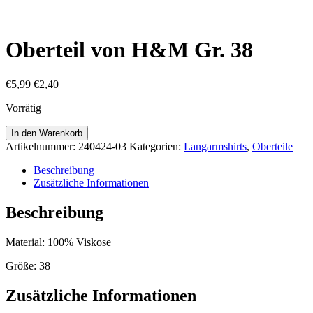
Oberteil von H&M Gr. 38
Ursprünglicher
Aktueller
€
5,99
€
2,40
Preis
Preis
Vorrätig
war:
ist:
€5,99
€2,40.
Oberteil
In den Warenkorb
von
Artikelnummer:
240424-03
Kategorien:
Langarmshirts
,
Oberteile
H&M
Gr.
Beschreibung
38
Zusätzliche Informationen
Menge
Beschreibung
Material: 100% Viskose
Größe: 38
Zusätzliche Informationen