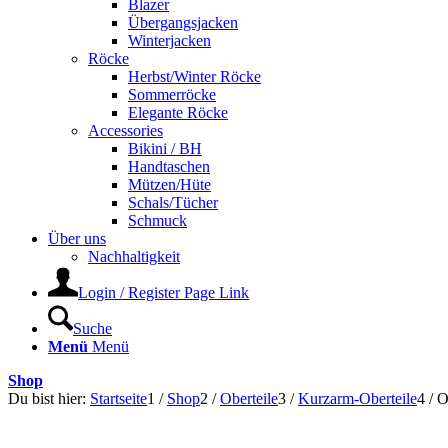
Blazer
Übergangsjacken
Winterjacken
Röcke
Herbst/Winter Röcke
Sommerröcke
Elegante Röcke
Accessories
Bikini / BH
Handtaschen
Mützen/Hüte
Schals/Tücher
Schmuck
Über uns
Nachhaltigkeit
Login / Register Page Link
Suche
Menü
Menü
Shop
Du bist hier:
Startseite
1
/
Shop
2
/
Oberteile
3
/
Kurzarm-Oberteile
4
/
O