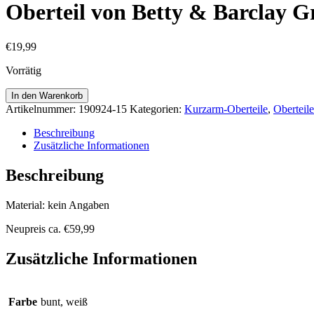
Oberteil von Betty & Barclay Gr
€
19,99
Vorrätig
Oberteil
In den Warenkorb
von
Artikelnummer:
190924-15
Kategorien:
Kurzarm-Oberteile
,
Oberteile
Betty
&
Beschreibung
Barclay
Zusätzliche Informationen
Gr.
38
Beschreibung
Menge
Material: kein Angaben
Neupreis ca. €59,99
Zusätzliche Informationen
Farbe
bunt, weiß