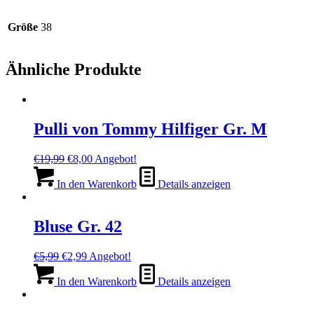
Größe
38
Ähnliche Produkte
Pulli von Tommy Hilfiger Gr. M
Ursprünglicher
Aktueller
€
19,99
€
8,00
Angebot!
Preis
Preis
war:
ist:
In den Warenkorb
Details anzeigen
€19,99
€8,00.
Bluse Gr. 42
Ursprünglicher
Aktueller
€
5,99
€
2,99
Angebot!
Preis
Preis
war:
ist:
In den Warenkorb
Details anzeigen
€5,99
€2,99.