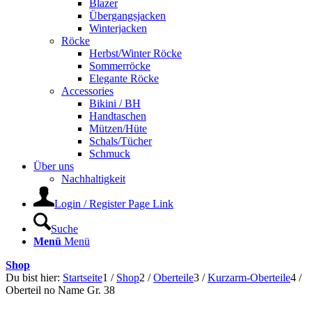
Blazer
Übergangsjacken
Winterjacken
Röcke
Herbst/Winter Röcke
Sommerröcke
Elegante Röcke
Accessories
Bikini / BH
Handtaschen
Mützen/Hüte
Schals/Tücher
Schmuck
Über uns
Nachhaltigkeit
Login / Register Page Link
Suche
Menü
Menü
Shop
Du bist hier:
Startseite
1
/
Shop
2
/
Oberteile
3
/
Kurzarm-Oberteile
4
/
Oberteil no Name Gr. 38