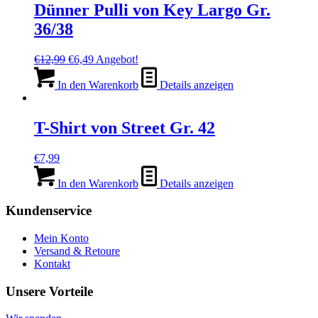
Dünner Pulli von Key Largo Gr.
36/38
Ursprünglicher
Aktueller
€
12,99
€
6,49
Angebot!
Preis
Preis
war:
ist:
In den Warenkorb
Details anzeigen
€12,99
€6,49.
T-Shirt von Street Gr. 42
€
7,99
In den Warenkorb
Details anzeigen
Kundenservice
Mein Konto
Versand & Retoure
Kontakt
Unsere Vorteile