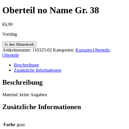
Oberteil no Name Gr. 38
€
6,99
Vorrätig
Oberteil
In den Warenkorb
no
Artikelnummer:
110325-02
Kategorien:
Kurzarm-Oberteile
,
Name
Oberteile
Gr.
38
Beschreibung
Menge
Zusätzliche Informationen
Beschreibung
Material: keine Angaben
Zusätzliche Informationen
Farbe
grau