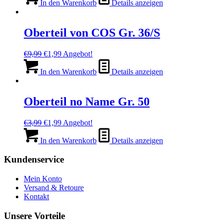
war:
ist:
In den Warenkorb
Details anzeigen
€6,99
€1,99.
Oberteil von COS Gr. 36/S
Ursprünglicher
Aktueller
€
9,99
€
1,99
Angebot!
Preis
Preis
war:
ist:
In den Warenkorb
Details anzeigen
€9,99
€1,99.
Oberteil no Name Gr. 50
Ursprünglicher
Aktueller
€
3,99
€
1,99
Angebot!
Preis
Preis
war:
ist:
In den Warenkorb
Details anzeigen
€3,99
€1,99.
Kundenservice
Mein Konto
Versand & Retoure
Kontakt
Unsere Vorteile