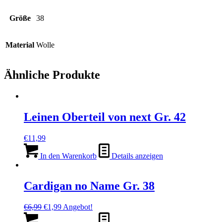
Größe
38
Material
Wolle
Ähnliche Produkte
Leinen Oberteil von next Gr. 42
€
11,99
In den Warenkorb
Details anzeigen
Cardigan no Name Gr. 38
Ursprünglicher
Aktueller
€
6,99
€
1,99
Angebot!
Preis
Preis