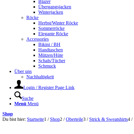
Blazer
Übergangsjacken
Winterjacken
Röcke
Herbst/Winter Röcke
Sommerröcke
Elegante Röcke
Accessories
Bikini / BH
Handtaschen
Mützen/Hüte
Schals/Tücher
Schmuck
Über uns
Nachhaltigkeit
Login / Register Page Link
Suche
Menü
Menü
Shop
Du bist hier:
Startseite
1
/
Shop
2
/
Oberteile
3
/
Strick & Sweatshirts
4
/