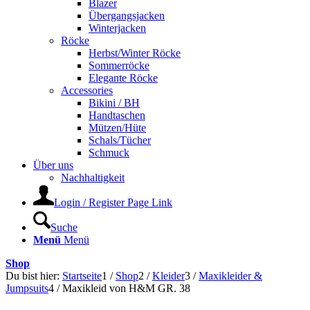
Blazer
Übergangsjacken
Winterjacken
Röcke
Herbst/Winter Röcke
Sommerröcke
Elegante Röcke
Accessories
Bikini / BH
Handtaschen
Mützen/Hüte
Schals/Tücher
Schmuck
Über uns
Nachhaltigkeit
Login / Register Page Link
Suche
Menü
Menü
Shop
Du bist hier:
Startseite
1
/
Shop
2
/
Kleider
3
/
Maxikleider &
Jumpsuits
4
/
Maxikleid von H&M GR. 38