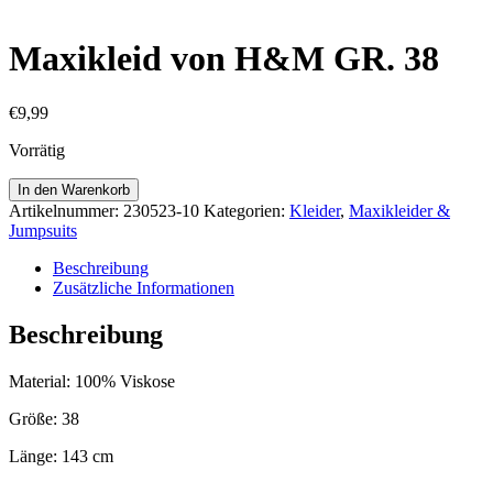
Maxikleid von H&M GR. 38
€
9,99
Vorrätig
Maxikleid
In den Warenkorb
von
Artikelnummer:
230523-10
Kategorien:
Kleider
,
Maxikleider &
H&M
Jumpsuits
GR.
38
Beschreibung
Menge
Zusätzliche Informationen
Beschreibung
Material: 100% Viskose
Größe: 38
Länge: 143 cm