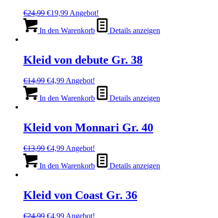
Ursprünglicher
Aktueller
€
24,99
€
19,99
Angebot!
Preis
Preis
war:
ist:
In den Warenkorb
Details anzeigen
€24,99
€19,99.
Kleid von debute Gr. 38
Ursprünglicher
Aktueller
€
14,99
€
4,99
Angebot!
Preis
Preis
war:
ist:
In den Warenkorb
Details anzeigen
€14,99
€4,99.
Kleid von Monnari Gr. 40
Ursprünglicher
Aktueller
€
13,99
€
4,99
Angebot!
Preis
Preis
war:
ist:
In den Warenkorb
Details anzeigen
€13,99
€4,99.
Kleid von Coast Gr. 36
Ursprünglicher
Aktueller
€
24,99
€
4,99
Angebot!