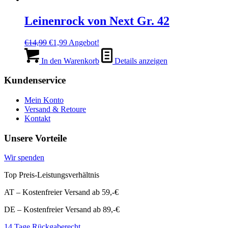
Leinenrock von Next Gr. 42
Ursprünglicher
Aktueller
€
14,99
€
1,99
Angebot!
Preis
Preis
war:
ist:
In den Warenkorb
Details anzeigen
€14,99
€1,99.
Kundenservice
Mein Konto
Versand & Retoure
Kontakt
Unsere Vorteile
Wir spenden
Top Preis-Leistungsverhältnis
AT – Kostenfreier Versand ab 59,-€
DE – Kostenfreier Versand ab 89,-€
14 Tage Rückgaberecht