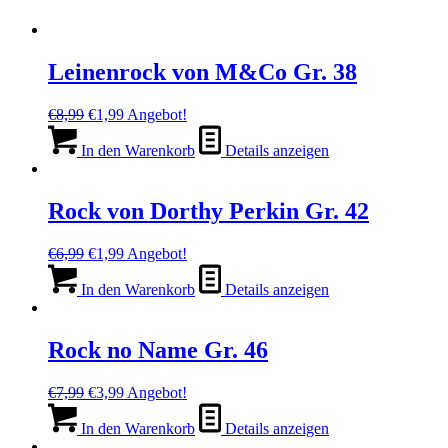
Leinenrock von M&Co Gr. 38
Ursprünglicher
Aktueller
€
8,99
€
1,99
Angebot!
Preis
Preis
war:
ist:
In den Warenkorb
Details anzeigen
€8,99
€1,99.
Rock von Dorthy Perkin Gr. 42
Ursprünglicher
Aktueller
€
6,99
€
1,99
Angebot!
Preis
Preis
war:
ist:
In den Warenkorb
Details anzeigen
€6,99
€1,99.
Rock no Name Gr. 46
Ursprünglicher
Aktueller
€
7,99
€
3,99
Angebot!
Preis
Preis
war:
ist:
In den Warenkorb
Details anzeigen
€7,99
€3,99.