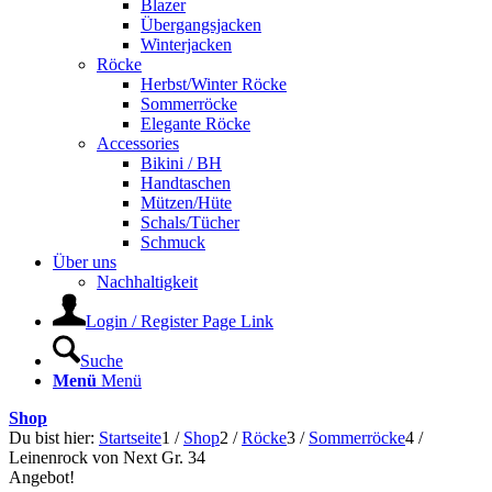
Blazer
Übergangsjacken
Winterjacken
Röcke
Herbst/Winter Röcke
Sommerröcke
Elegante Röcke
Accessories
Bikini / BH
Handtaschen
Mützen/Hüte
Schals/Tücher
Schmuck
Über uns
Nachhaltigkeit
Login / Register Page Link
Suche
Menü
Menü
Shop
Du bist hier:
Startseite
1
/
Shop
2
/
Röcke
3
/
Sommerröcke
4
/
Leinenrock von Next Gr. 34
Angebot!