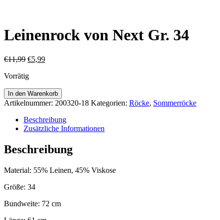
Leinenrock von Next Gr. 34
Ursprünglicher
Aktueller
€
11,99
€
5,99
Preis
Preis
Vorrätig
war:
ist:
€11,99
€5,99.
Leinenrock
In den Warenkorb
von
Artikelnummer:
200320-18
Kategorien:
Röcke
,
Sommerröcke
Next
Gr.
Beschreibung
34
Zusätzliche Informationen
Menge
Beschreibung
Material: 55% Leinen, 45% Viskose
Größe: 34
Bundweite: 72 cm