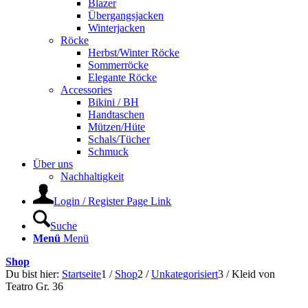
Blazer
Übergangsjacken
Winterjacken
Röcke
Herbst/Winter Röcke
Sommerröcke
Elegante Röcke
Accessories
Bikini / BH
Handtaschen
Mützen/Hüte
Schals/Tücher
Schmuck
Über uns
Nachhaltigkeit
Login / Register Page Link
Suche
Menü
Menü
Shop
Du bist hier:
Startseite
1
/
Shop
2
/
Unkategorisiert
3
/
Kleid von
Teatro Gr. 36