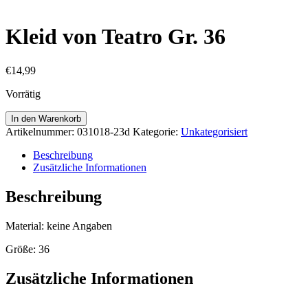
Kleid von Teatro Gr. 36
€
14,99
Vorrätig
Kleid
In den Warenkorb
von
Artikelnummer:
031018-23d
Kategorie:
Unkategorisiert
Teatro
Gr.
Beschreibung
36
Zusätzliche Informationen
Menge
Beschreibung
Material: keine Angaben
Größe: 36
Zusätzliche Informationen