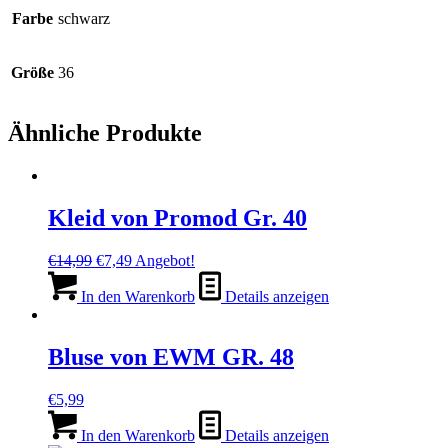
Farbe
schwarz
Größe
36
Ähnliche Produkte
Kleid von Promod Gr. 40
Ursprünglicher
Aktueller
€
14,99
€
7,49
Angebot!
Preis
Preis
war:
ist:
In den Warenkorb
Details anzeigen
€14,99
€7,49.
Bluse von EWM GR. 48
€
5,99
In den Warenkorb
Details anzeigen