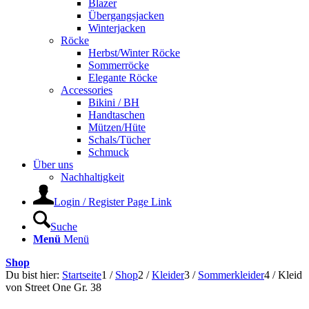
Blazer
Übergangsjacken
Winterjacken
Röcke
Herbst/Winter Röcke
Sommerröcke
Elegante Röcke
Accessories
Bikini / BH
Handtaschen
Mützen/Hüte
Schals/Tücher
Schmuck
Über uns
Nachhaltigkeit
Login / Register Page Link
Suche
Menü
Menü
Shop
Du bist hier:
Startseite
1
/
Shop
2
/
Kleider
3
/
Sommerkleider
4
/
Kleid
von Street One Gr. 38