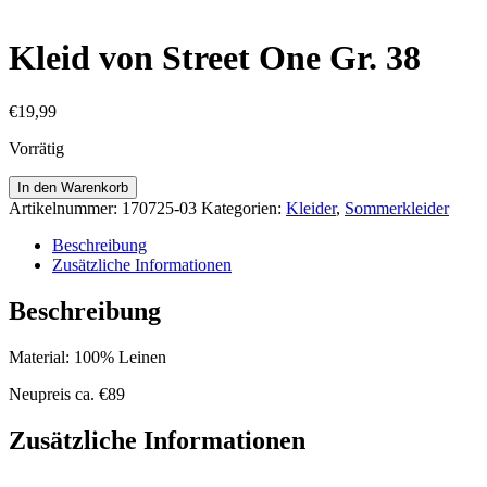
Kleid von Street One Gr. 38
€
19,99
Vorrätig
Kleid
In den Warenkorb
von
Artikelnummer:
170725-03
Kategorien:
Kleider
,
Sommerkleider
Street
One
Beschreibung
Gr.
Zusätzliche Informationen
38
Menge
Beschreibung
Material: 100% Leinen
Neupreis ca. €89
Zusätzliche Informationen