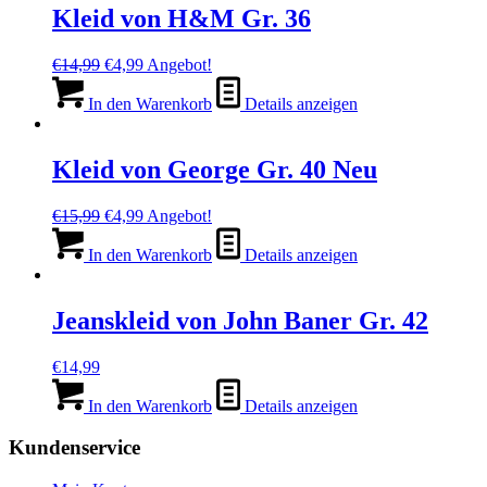
Kleid von H&M Gr. 36
Ursprünglicher
Aktueller
€
14,99
€
4,99
Angebot!
Preis
Preis
war:
ist:
In den Warenkorb
Details anzeigen
€14,99
€4,99.
Kleid von George Gr. 40 Neu
Ursprünglicher
Aktueller
€
15,99
€
4,99
Angebot!
Preis
Preis
war:
ist:
In den Warenkorb
Details anzeigen
€15,99
€4,99.
Jeanskleid von John Baner Gr. 42
€
14,99
In den Warenkorb
Details anzeigen
Kundenservice