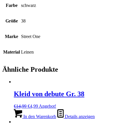
Farbe
schwarz
Größe
38
Marke
Street One
Material
Leinen
Ähnliche Produkte
Kleid von debute Gr. 38
Ursprünglicher
Aktueller
€
14,99
€
4,99
Angebot!
Preis
Preis
war:
ist:
In den Warenkorb
Details anzeigen
€14,99
€4,99.