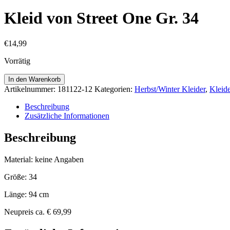
Kleid von Street One Gr. 34
€
14,99
Vorrätig
Kleid
In den Warenkorb
von
Artikelnummer:
181122-12
Kategorien:
Herbst/Winter Kleider
,
Kleid
Street
One
Beschreibung
Gr.
Zusätzliche Informationen
34
Menge
Beschreibung
Material: keine Angaben
Größe: 34
Länge: 94 cm
Neupreis ca. € 69,99