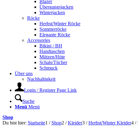
Blazer
Übergangsjacken
Winterjacken
Röcke
Herbst/Winter Röcke
Sommerröcke
Elegante Röcke
Accessories
Bikini / BH
Handtaschen
Mützen/Hüte
Schals/Tücher
Schmuck
Über uns
Nachhaltigkeit
Login / Register Page Link
Suche
Menü
Menü
Shop
Du bist hier:
Startseite
1
/
Shop
2
/
Kleider
3
/
Herbst/Winter Kleider
4
/