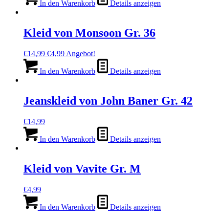
war:
ist:
In den Warenkorb
Details anzeigen
€14,99
€4,99.
Kleid von Monsoon Gr. 36
Ursprünglicher
Aktueller
€
14,99
€
4,99
Angebot!
Preis
Preis
war:
ist:
In den Warenkorb
Details anzeigen
€14,99
€4,99.
Jeanskleid von John Baner Gr. 42
€
14,99
In den Warenkorb
Details anzeigen
Kleid von Vavite Gr. M
€
4,99
In den Warenkorb
Details anzeigen