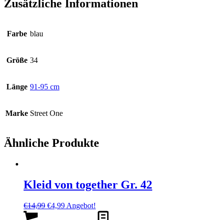
Zusätzliche Informationen
Farbe
blau
Größe
34
Länge
91-95 cm
Marke
Street One
Ähnliche Produkte
Kleid von together Gr. 42
Ursprünglicher
Aktueller
€
14,99
€
4,99
Angebot!
Preis
Preis