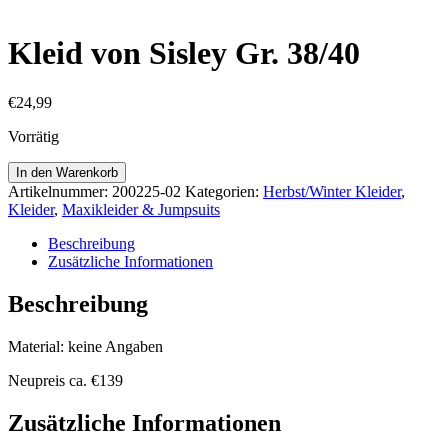
Kleid von Sisley Gr. 38/40
€
24,99
Vorrätig
Kleid
In den Warenkorb
von
Artikelnummer:
200225-02
Kategorien:
Herbst/Winter Kleider
,
Sisley
Kleider
,
Maxikleider & Jumpsuits
Gr.
38/40
Beschreibung
Menge
Zusätzliche Informationen
Beschreibung
Material: keine Angaben
Neupreis ca. €139
Zusätzliche Informationen