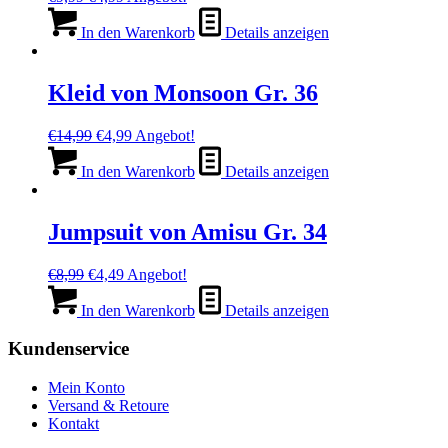
Preis
Preis
war:
ist:
In den Warenkorb
Details anzeigen
€9,99
€4,99.
Kleid von Monsoon Gr. 36
Ursprünglicher
Aktueller
€
14,99
€
4,99
Angebot!
Preis
Preis
war:
ist:
In den Warenkorb
Details anzeigen
€14,99
€4,99.
Jumpsuit von Amisu Gr. 34
Ursprünglicher
Aktueller
€
8,99
€
4,49
Angebot!
Preis
Preis
war:
ist:
In den Warenkorb
Details anzeigen
€8,99
€4,49.
Kundenservice
Mein Konto
Versand & Retoure
Kontakt