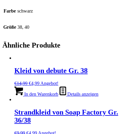
Farbe
schwarz
Größe
38, 40
Ähnliche Produkte
Kleid von debute Gr. 38
Ursprünglicher
Aktueller
€
14,99
€
4,99
Angebot!
Preis
Preis
war:
ist:
In den Warenkorb
Details anzeigen
€14,99
€4,99.
Strandkleid von Soap Factory Gr.
36/38
Ursprünglicher
Aktueller
€
9,99
€
4,99
Angebot!