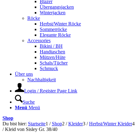
Blazer
Übergangsjacken
Winterjacken
Röcke
Herbst/Winter Röcke
Sommerröcke
Elegante Röcke
Accessories
Bikini / BH
Handtaschen
Mützen/Hüte
Schals/Tücher
Schmuck
Über uns
Nachhaltigkeit
Login / Register Page Link
Suche
Menü
Menü
Shop
Du bist hier:
Startseite
1
/
Shop
2
/
Kleider
3
/
Herbst/Winter Kleider
4
/
Kleid von Sisley Gr. 38/40