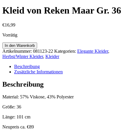
Kleid von Reken Maar Gr. 36
€
16,99
Vorrätig
Kleid
In den Warenkorb
von
Artikelnummer:
081123-22
Kategorien:
Elegante Kleider
,
Reken
Herbst/Winter Kleider
,
Kleider
Maar
Gr.
Beschreibung
36
Zusätzliche Informationen
Menge
Beschreibung
Material: 57% Viskose, 43% Polyester
Größe: 36
Länge: 101 cm
Neupreis ca. €89