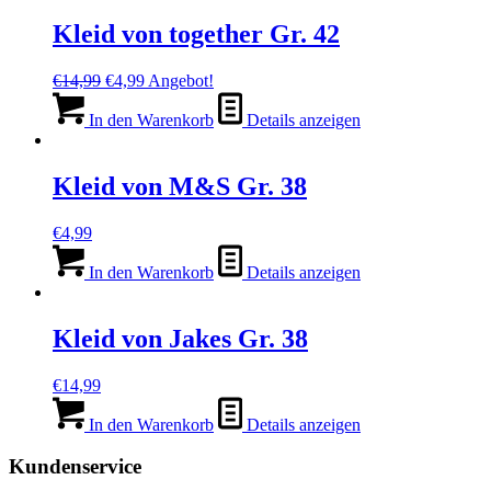
Kleid von together Gr. 42
Ursprünglicher
Aktueller
€
14,99
€
4,99
Angebot!
Preis
Preis
war:
ist:
In den Warenkorb
Details anzeigen
€14,99
€4,99.
Kleid von M&S Gr. 38
€
4,99
In den Warenkorb
Details anzeigen
Kleid von Jakes Gr. 38
€
14,99
In den Warenkorb
Details anzeigen
Kundenservice