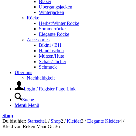
Blazer
Übergangsjacken
Winterjacken
Röcke
Herbst/Winter Röcke
Sommerröcke
Elegante Röcke
Accessories
Bikini / BH
Handtaschen
Mützen/Hüte
Schals/Tücher
Schmuck
Über uns
Nachhaltigkeit
Login / Register Page Link
Suche
Menü
Menü
Shop
Du bist hier:
Startseite
1
/
Shop
2
/
Kleider
3
/
Elegante Kleider
4
/
Kleid von Reken Maar Gr. 36