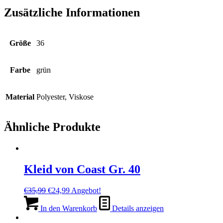
Zusätzliche Informationen
Größe
36
Farbe
grün
Material
Polyester, Viskose
Ähnliche Produkte
Kleid von Coast Gr. 40
Ursprünglicher
Aktueller
€
35,99
€
24,99
Angebot!
Preis
Preis
war:
ist:
In den Warenkorb
Details anzeigen
€35,99
€24,99.