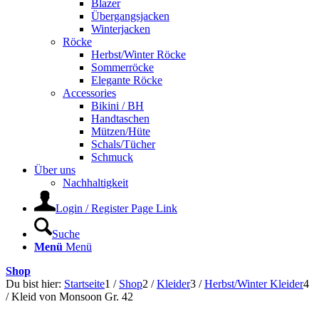
Blazer
Übergangsjacken
Winterjacken
Röcke
Herbst/Winter Röcke
Sommerröcke
Elegante Röcke
Accessories
Bikini / BH
Handtaschen
Mützen/Hüte
Schals/Tücher
Schmuck
Über uns
Nachhaltigkeit
Login / Register Page Link
Suche
Menü
Menü
Shop
Du bist hier:
Startseite
1
/
Shop
2
/
Kleider
3
/
Herbst/Winter Kleider
4
/
Kleid von Monsoon Gr. 42