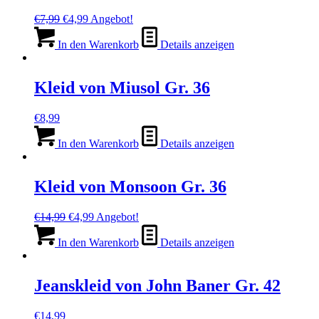
Ursprünglicher
Aktueller
€
7,99
€
4,99
Angebot!
Preis
Preis
war:
ist:
In den Warenkorb
Details anzeigen
€7,99
€4,99.
Kleid von Miusol Gr. 36
€
8,99
In den Warenkorb
Details anzeigen
Kleid von Monsoon Gr. 36
Ursprünglicher
Aktueller
€
14,99
€
4,99
Angebot!
Preis
Preis
war:
ist:
In den Warenkorb
Details anzeigen
€14,99
€4,99.
Jeanskleid von John Baner Gr. 42
€
14,99