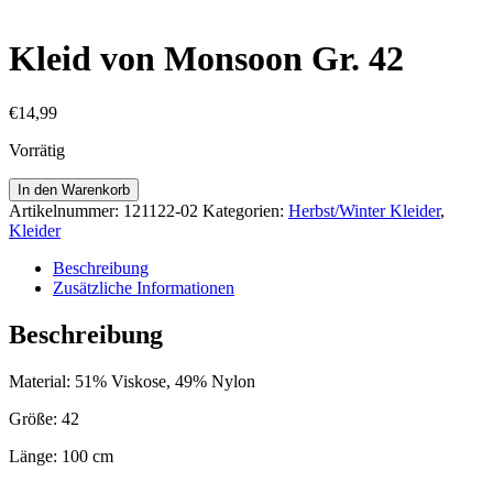
Kleid von Monsoon Gr. 42
€
14,99
Vorrätig
Kleid
In den Warenkorb
von
Artikelnummer:
121122-02
Kategorien:
Herbst/Winter Kleider
,
Monsoon
Kleider
Gr.
42
Beschreibung
Menge
Zusätzliche Informationen
Beschreibung
Material: 51% Viskose, 49% Nylon
Größe: 42
Länge: 100 cm