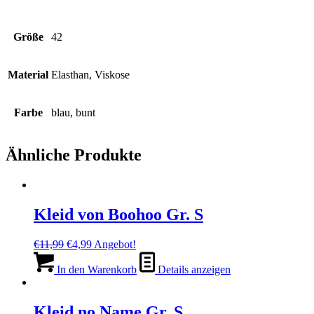
Größe
42
Material
Elasthan, Viskose
Farbe
blau, bunt
Ähnliche Produkte
Kleid von Boohoo Gr. S
Ursprünglicher
Aktueller
€
11,99
€
4,99
Angebot!
Preis
Preis
war:
ist:
In den Warenkorb
Details anzeigen
€11,99
€4,99.
Kleid no Name Gr. S