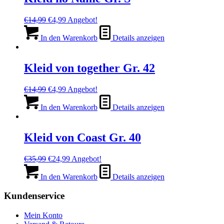
Ursprünglicher
Aktueller
€
14,99
€
4,99
Angebot!
Preis
Preis
war:
ist:
In den Warenkorb
Details anzeigen
€14,99
€4,99.
Kleid von together Gr. 42
Ursprünglicher
Aktueller
€
14,99
€
4,99
Angebot!
Preis
Preis
war:
ist:
In den Warenkorb
Details anzeigen
€14,99
€4,99.
Kleid von Coast Gr. 40
Ursprünglicher
Aktueller
€
35,99
€
24,99
Angebot!
Preis
Preis
war:
ist:
In den Warenkorb
Details anzeigen
€35,99
€24,99.
Kundenservice
Mein Konto