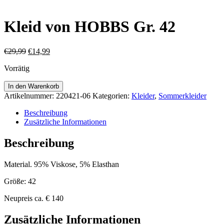
Kleid von HOBBS Gr. 42
Ursprünglicher
Aktueller
€
29,99
€
14,99
Preis
Preis
Vorrätig
war:
ist:
€29,99
€14,99.
Kleid
In den Warenkorb
von
Artikelnummer:
220421-06
Kategorien:
Kleider
,
Sommerkleider
HOBBS
Gr.
Beschreibung
42
Zusätzliche Informationen
Menge
Beschreibung
Material. 95% Viskose, 5% Elasthan
Größe: 42
Neupreis ca. € 140
Zusätzliche Informationen