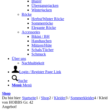
Blazer
Übergangsjacken
Winterjacken
Röcke
Herbst/Winter Röcke
Sommerröcke
Elegante Röcke
Accessories
Bikini / BH
Handtaschen
Mützen/Hüte
Schals/Tücher
Schmuck
Über uns
Nachhaltigkeit
Login / Register Page Link
Suche
Menü
Menü
Shop
Du bist hier:
Startseite
1
/
Shop
2
/
Kleider
3
/
Sommerkleider
4
/
Kleid
von HOBBS Gr. 42
Angebot!