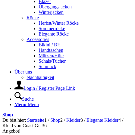
Blazer
Übergangsjacken
Winterjacken
Röcke
Herbst/Winter Röcke
Sommerröcke
Elegante Röcke
Accessories
Bikini / BH
Handtaschen
Mützen/Hüte
Schals/Tücher
Schmuck
Über uns
Nachhaltigkeit
Login / Register Page Link
Suche
Menü
Menü
Shop
Du bist hier:
Startseite
1
/
Shop
2
/
Kleider
3
/
Elegante Kleider
4
/
Kleid von Coast Gr. 36
Angebot!