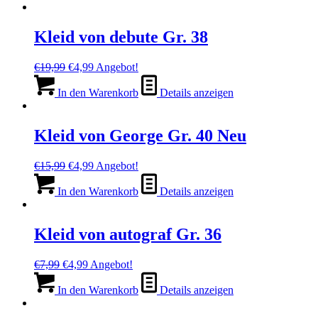
Kleid von debute Gr. 38
Ursprünglicher
Aktueller
€
19,99
€
4,99
Angebot!
Preis
Preis
war:
ist:
In den Warenkorb
Details anzeigen
€19,99
€4,99.
Kleid von George Gr. 40 Neu
Ursprünglicher
Aktueller
€
15,99
€
4,99
Angebot!
Preis
Preis
war:
ist:
In den Warenkorb
Details anzeigen
€15,99
€4,99.
Kleid von autograf Gr. 36
Ursprünglicher
Aktueller
€
7,99
€
4,99
Angebot!
Preis
Preis
war:
ist:
In den Warenkorb
Details anzeigen
€7,99
€4,99.