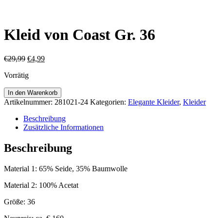
Kleid von Coast Gr. 36
Ursprünglicher
Aktueller
€
29,99
€
4,99
Preis
Preis
Vorrätig
war:
ist:
€29,99
€4,99.
Kleid
In den Warenkorb
von
Artikelnummer:
281021-24
Kategorien:
Elegante Kleider
,
Kleider
Coast
Gr.
Beschreibung
36
Zusätzliche Informationen
Menge
Beschreibung
Material 1: 65% Seide, 35% Baumwolle
Material 2: 100% Acetat
Größe: 36