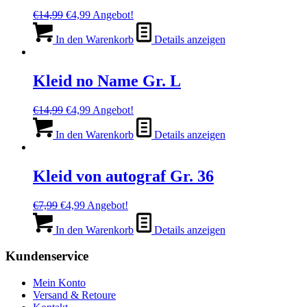
Ursprünglicher
Aktueller
€
14,99
€
4,99
Angebot!
Preis
Preis
war:
ist:
In den Warenkorb
Details anzeigen
€14,99
€4,99.
Kleid no Name Gr. L
Ursprünglicher
Aktueller
€
14,99
€
4,99
Angebot!
Preis
Preis
war:
ist:
In den Warenkorb
Details anzeigen
€14,99
€4,99.
Kleid von autograf Gr. 36
Ursprünglicher
Aktueller
€
7,99
€
4,99
Angebot!
Preis
Preis
war:
ist:
In den Warenkorb
Details anzeigen
€7,99
€4,99.
Kundenservice
Mein Konto
Versand & Retoure