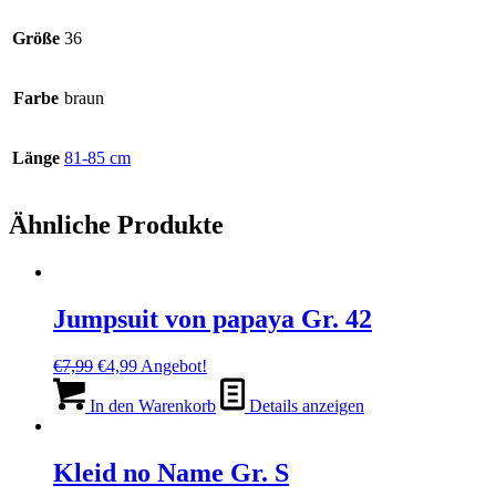
Größe
36
Farbe
braun
Länge
81-85 cm
Ähnliche Produkte
Jumpsuit von papaya Gr. 42
Ursprünglicher
Aktueller
€
7,99
€
4,99
Angebot!
Preis
Preis
war:
ist:
In den Warenkorb
Details anzeigen
€7,99
€4,99.
Kleid no Name Gr. S