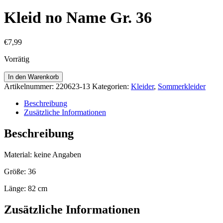
Kleid no Name Gr. 36
€
7,99
Vorrätig
Kleid
In den Warenkorb
no
Artikelnummer:
220623-13
Kategorien:
Kleider
,
Sommerkleider
Name
Gr.
Beschreibung
36
Zusätzliche Informationen
Menge
Beschreibung
Material: keine Angaben
Größe: 36
Länge: 82 cm
Zusätzliche Informationen