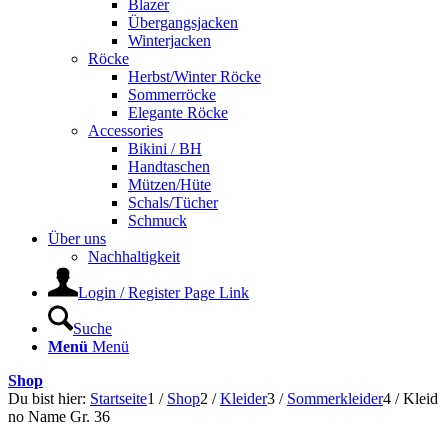
Blazer
Übergangsjacken
Winterjacken
Röcke
Herbst/Winter Röcke
Sommerröcke
Elegante Röcke
Accessories
Bikini / BH
Handtaschen
Mützen/Hüte
Schals/Tücher
Schmuck
Über uns
Nachhaltigkeit
Login / Register Page Link
Suche
Menü
Menü
Shop
Du bist hier:
Startseite
1
/
Shop
2
/
Kleider
3
/
Sommerkleider
4
/
Kleid
no Name Gr. 36