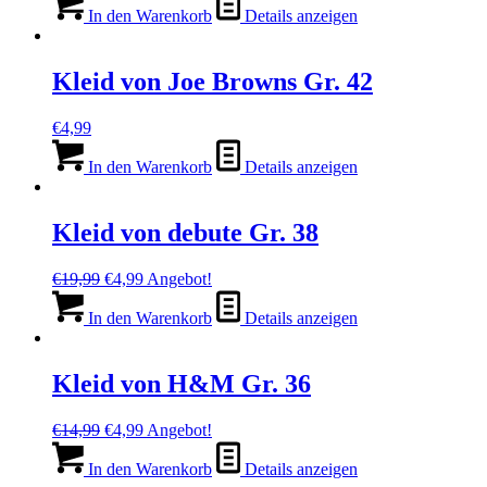
war:
ist:
In den Warenkorb
Details anzeigen
€15,99
€4,99.
Kleid von Joe Browns Gr. 42
€
4,99
In den Warenkorb
Details anzeigen
Kleid von debute Gr. 38
Ursprünglicher
Aktueller
€
19,99
€
4,99
Angebot!
Preis
Preis
war:
ist:
In den Warenkorb
Details anzeigen
€19,99
€4,99.
Kleid von H&M Gr. 36
Ursprünglicher
Aktueller
€
14,99
€
4,99
Angebot!
Preis
Preis
war:
ist:
In den Warenkorb
Details anzeigen