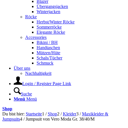
Blazer
Übergangsjacken
Winterjacken
Röcke
Herbst/Winter Röcke
Sommerröcke
Elegante Röcke
Accessories
Bikini / BH
Handtaschen
Mützen/Hüte
Schals/Tücher
Schmuck
Über uns
Nachhaltigkeit
Login / Register Page Link
Suche
Menü
Menü
Shop
Du bist hier:
Startseite
1
/
Shop
2
/
Kleider
3
/
Maxikleider &
Jumpsuits
4
/
Jumpsuit von Vero Moda Gr. 38/40/M